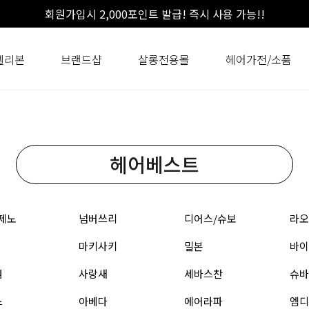
회원가입시 2,000포인트 발급! 즉시 사용 가능!!
셀리본
브랜드샵
살롱전용몰
헤어가전/소품
헤어베스트
제노
넘버쓰리
디어스/슈보
라오
마키사키
밀본
바이
원
사랑새
세바스찬
슈바
스
아베다
에어라파
엠디