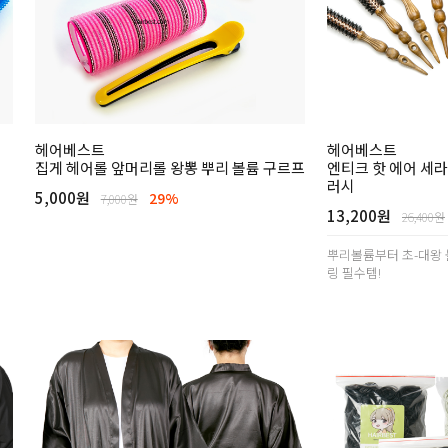
헤어베스트
헤어베스트
집게 헤어롤 앞머리롤 왕뽕 뿌리 볼륨 구르프
엔티크 핫 에어 세라
러시
5,000원
29%
7,000원
13,200원
26,400원
뿌리볼륨부터 초-대왕 
링 필수템!