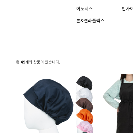
이노시스
인사
본&엘라플렉스
총
49
개의 상품이 있습니다.