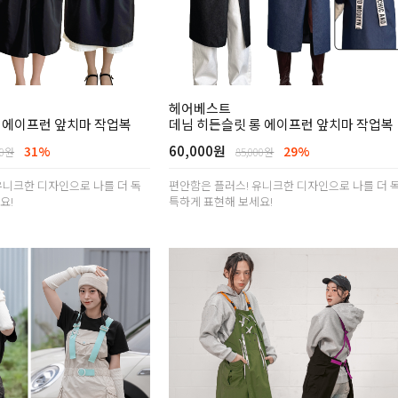
헤어베스트
 에이프런 앞치마 작업복
데님 히든슬릿 롱 에이프런 앞치마 작업복
60,000원
31%
29%
00원
85,000원
유니크한 디자인으로 나를 더 독
편안함은 플러스! 유니크한 디자인으로 나를 더 
요!
특하게 표현해 보세요!