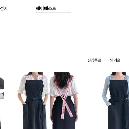
전자
헤어베스트
신상품순
인기순