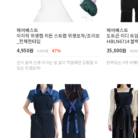
헤어베스트
헤어베스트
이지락 위생캡 히든 스트랩 위생모자/조리모
도트끈 미디 트
_전체천타입
HBLN6714 블
4,950원
35,000원
47%
9,300원
50,0
끈이 없어 신경 쓰이는 일 없이 작업에만 집중할 수
탄력있는 X자 어깨
있는 위생모자!