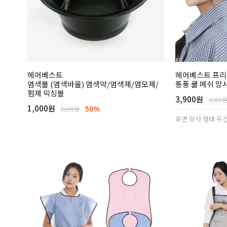
헤어베스트
헤어베스트 프
염색볼 (염색바울) 염색약/염색제/염모제/
통풍 쿨 메쉬 망
펌제 믹싱볼
3,900원
8,900
1,000원
50%
2,000원
후면 망사 형태 두