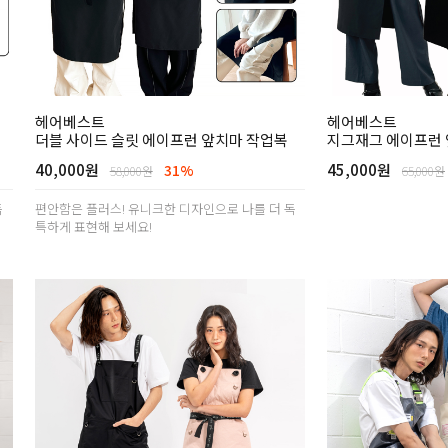
헤어베스트
헤어베스트
더블 사이드 슬릿 에이프런 앞치마 작업복
지그재그 에이프런 
40,000원
45,000원
31%
58,000원
65,000원
독
편안함은 플러스! 유니크한 디자인으로 나를 더 독
특하게 표현해 보세요!