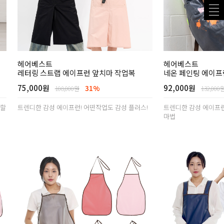
헤어베스트
헤어베스트
레터링 스트랩 에이프런 앞치마 작업복
네온 페인팅 에이프
75,000원
92,000원
31%
108,000원
132,000
용할
트렌디한 감성 에이프런! 어떤작업도 감성 플러스!
트렌디한 감성 에이프
마법