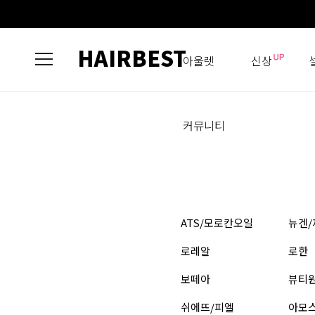
HAIRBEST
아울렛
신상
커뮤니티
ATS/모로칸오일
뉴겐/
로레알
로한
보떼아
뷰티
쉬에뜨/피엘
아모