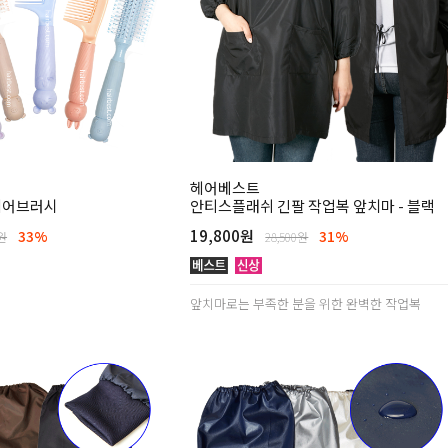
헤어베스트
헤어브러시
안티스플래쉬 긴팔 작업복 앞치마 - 블랙
19,800원
33%
31%
0원
28,500원
앞치마로는 부족한 분을 위한 완벽한 작업복