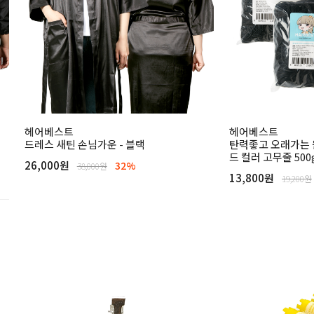
헤어베스트
헤어베스트
드레스 새틴 손님가운 - 블랙
탄력좋고 오래가는
드 컬러 고무줄 500
26,000원
32%
38,000원
13,800원
19,200원