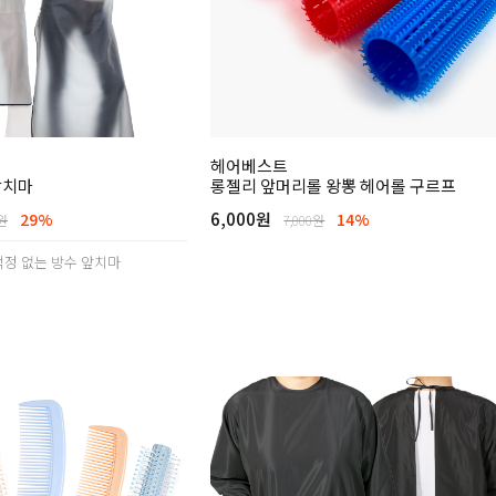
헤어베스트
앞치마
롱젤리 앞머리롤 왕뽕 헤어롤 구르프
6,000원
29%
14%
0원
7,000원
걱정 없는 방수 앞치마