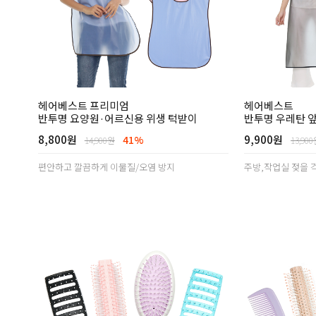
헤어베스트 프리미엄
헤어베스트
반투명 요양원·어르신용 위생 턱받이
반투명 우레탄 
8,800원
9,900원
41%
14,900원
13,90
편안하고 깔끔하게 이물질/오염 방지
주방,작업실 젖을 