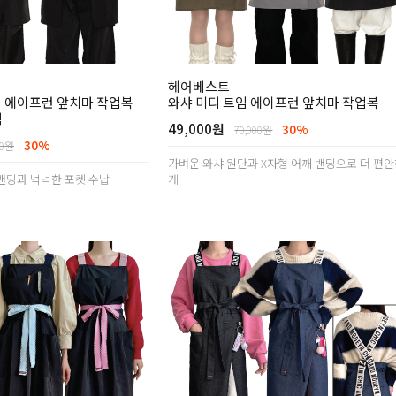
헤어베스트
임 에이프런 앞치마 작업복
와샤 미디 트임 에이프런 앞치마 작업복
랙
49,000원
30%
70,000원
30%
00원
가벼운 와샤 원단과 X자형 어깨 밴딩으로 더 편
밴딩과 넉넉한 포켓 수납
게