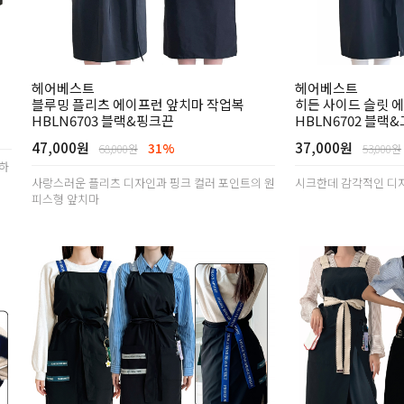
헤어베스트
헤어베스트
블루밍 플리츠 에이프런 앞치마 작업복
히든 사이드 슬릿 
HBLN6703 블랙&핑크끈
HBLN6702 블랙
47,000원
37,000원
31%
68,000원
53,000원
안하
사랑스러운 플리츠 디자인과 핑크 컬러 포인트의 원
시크한데 감각적인 디
피스형 앞치마