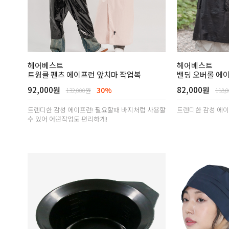
헤어베스트
헤어베스트
트윙클 팬츠 에이프런 앞치마 작업복
밴딩 오버롤 에
92,000원
82,000원
30%
132,000원
118,
트렌디한 감성 에이프런! 필요할때 바지처럼 사용할
트렌디한 감성 에이
수 있어 어떤작업도 편리하게!