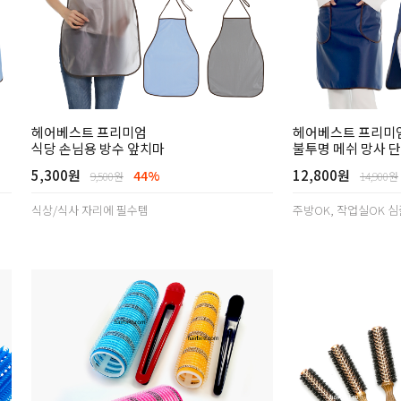
헤어베스트 프리미엄
헤어베스트 프리미
식당 손님용 방수 앞치마
불투명 메쉬 망사 
5,300원
12,800원
44%
9,500원
14,900원
식상/식사 자리에 필수템
주방OK, 작업실OK 심