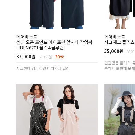
헤어베스트
헤어베스트
센터 오픈 포인트 에이프런 앞치마 작업복
지그재그 플리츠
HBLN6701 블랙&블루끈
55,000원
80,0
37,000원
30%
53,000원
편안함은 플러스! 
시크한데 감각적인 디자인과 컬러
특하게 표현해 보세