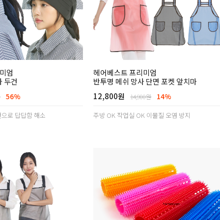
리미엄
헤어베스트 프리미엄
사 두건
반투명 메쉬 망사 단면 포켓 앞치마
12,800원
56%
14%
원
14,900원
건으로 답답함 해소
주방 OK 작업실 OK 이물질 오염 방지