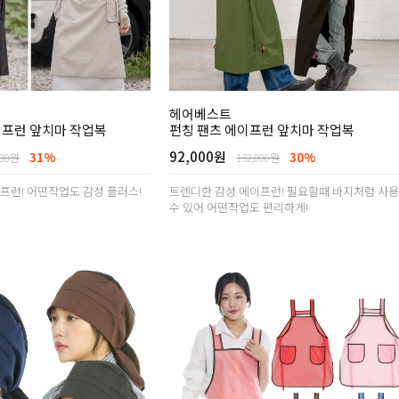
헤어베스트
이프런 앞치마 작업복
펀칭 팬츠 에이프런 앞치마 작업복
92,000원
31%
30%
000원
132,000원
프런! 어떤작업도 감성 플러스!
트렌디한 감성 에이프런! 필요할때 바지처럼 사
수 있어 어떤작업도 편리하게!