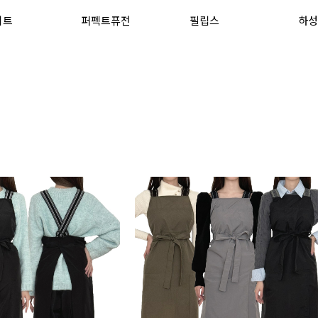
이트
퍼펙트퓨전
필립스
하성