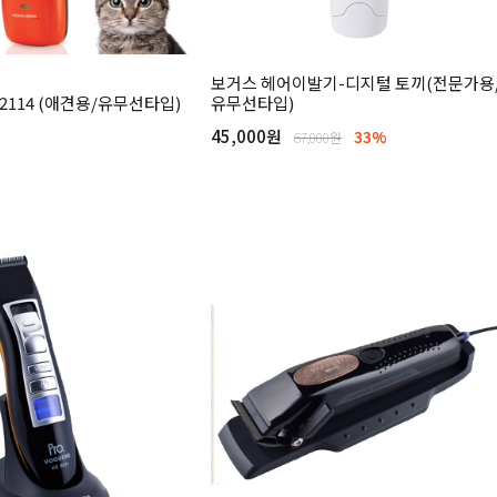
보거스 헤어이발기-디지털 토끼(전문가용
2114 (애견용/유무선타입)
유무선타입)
45,000원
33%
67,000원