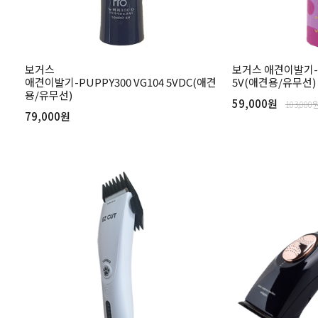
보거스
보거스 애견이발기-P
애견이발기-PUPPY300 VG104 5VDC(애견
5V(애견용/유무선)
용/유무선)
59,000원
103,000
79,000원