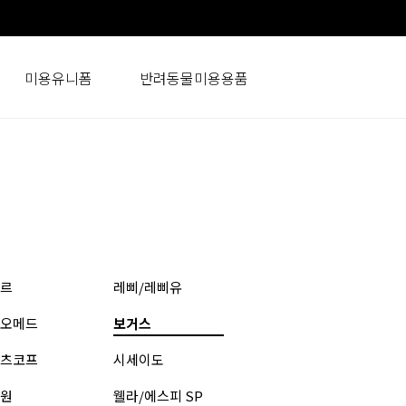
미용유니폼
반려동물미용용품
르
레삐/레삐유
오메드
보거스
츠코프
시세이도
원
웰라/에스피 SP