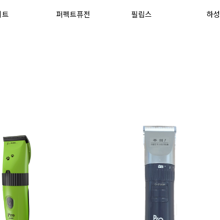
이트
퍼펙트퓨전
필립스
하성