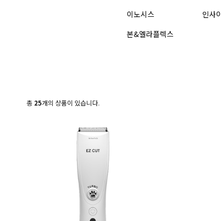
이노시스
인사
본&엘라플렉스
총
25
개의 상품이 있습니다.