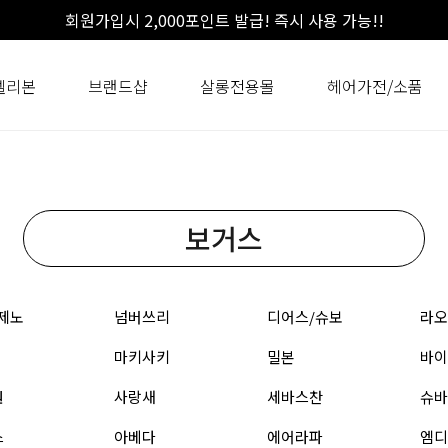
회원가입시 2,000포인트 발급! 즉시 사용 가능!!
셀리본
브랜드샵
살롱전용몰
헤어가전/소품
보거스
제노
넘버쓰리
디어스/슈보
라오
마키사키
밀본
바이
원
사랑새
세바스찬
슈바
스
아베다
에어라파
엠디