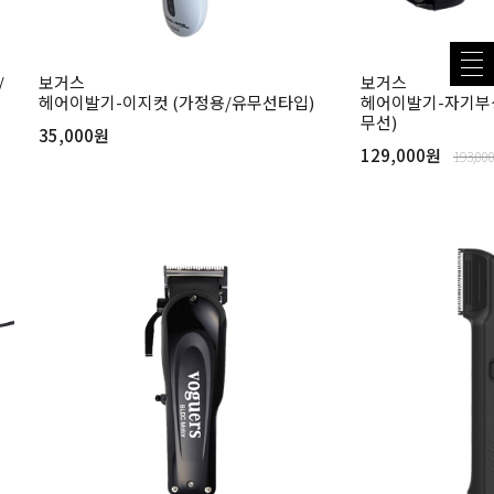
/
보거스
보거스
헤어이발기-이지컷 (가정용/유무선타입)
헤어이발기-자기부상 
무선)
35,000원
129,000원
193,00