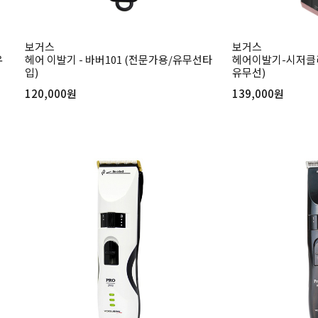
보거스
보거스
유
헤어 이발기 - 바버101 (전문가용/유무선타
헤어이발기-시저클리
입)
유무선)
120,000원
139,000원