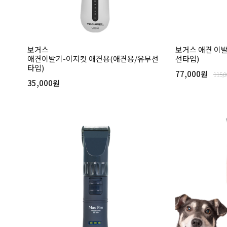
보거스
보거스 애견 이발기
애견이발기-이지컷 애견용(애견용/유무선
선타입)
타입)
77,000원
115,
35,000원