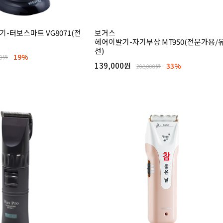
-터보스마트 VG8071(전
보거스
헤어이발기-자기부상 MT950(전문가용/
선)
19%
00원
139,000원
33%
208,000원