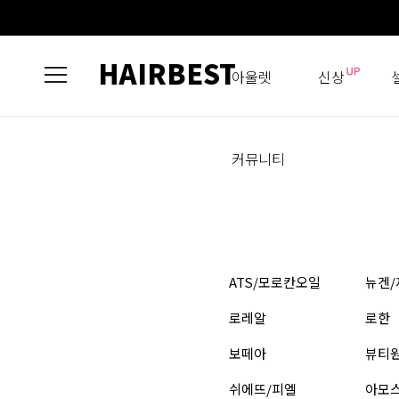
HAIRBEST
아울렛
신상
커뮤니티
ATS/모로칸오일
뉴겐/
로레알
로한
보떼아
뷰티
쉬에뜨/피엘
아모