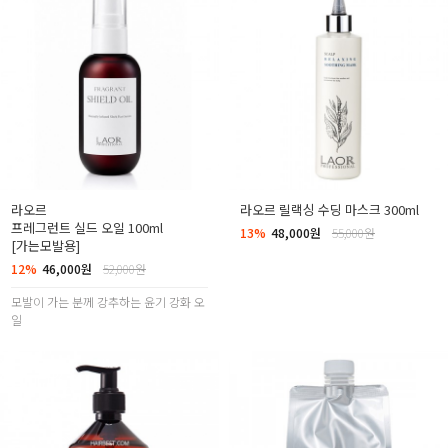
라오르
라오르 릴랙싱 수딩 마스크 300ml
프레그런트 실드 오일 100ml
13%
48,000원
55,000원
[가는모발용]
12%
46,000원
52,000원
모발이 가는 분께 강추하는 윤기 강화 오
일