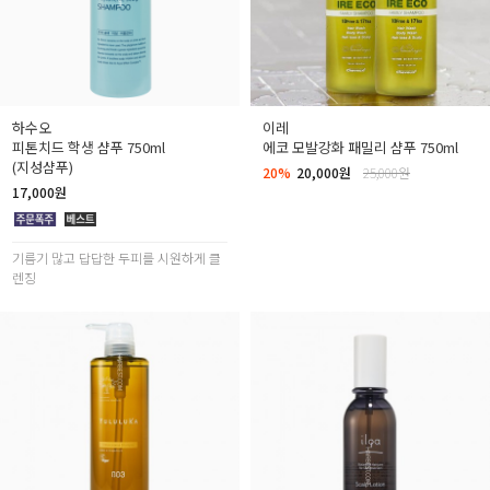
하수오
이레
피톤치드 학생 샴푸 750ml
에코 모발강화 패밀리 샴푸 750ml
(지성샴푸)
20%
20,000원
25,000원
17,000원
기름기 많고 답답한 두피를 시원하게 클
렌징