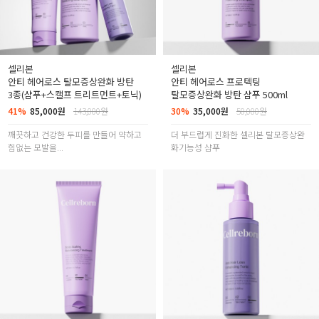
셀리본
셀리본
안티 헤어로스 탈모증상완화 방탄
안티 헤어로스 프로텍팅
3종(샴푸+스캘프 트리트먼트+토닉)
탈모증상완화 방탄 샴푸 500ml
41%
85,000원
143,000원
30%
35,000원
50,000원
깨끗하고 건강한 두피를 만들어 약하고
더 부드럽게 진화한 셀리본 탈모증상완
힘없는 모발을...
화기능성 샴푸