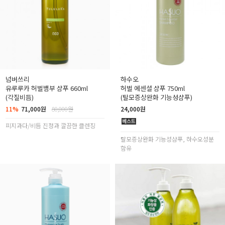
넘버쓰리
하수오
유루루카 허벌뱀부 샴푸 660ml
허벌 에센셜 샴푸 750ml
(각질비듬)
(탈모증상완화 기능성샴푸)
11%
71,000원
80,000원
24,000원
피지과다/비듬 진정과 깔끔한 클렌징
탈모증상완화 기능성샴푸, 하수오성분
함유