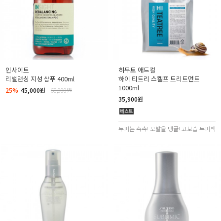
인사이트
히무토 애드컬
리밸런싱 지성 샴푸 400ml
하이 티트리 스켈프 트리트먼트
1000ml
25%
45,000원
60,000원
35,900원
두피는 촉촉! 모발을 탱글! 고보습 두피팩