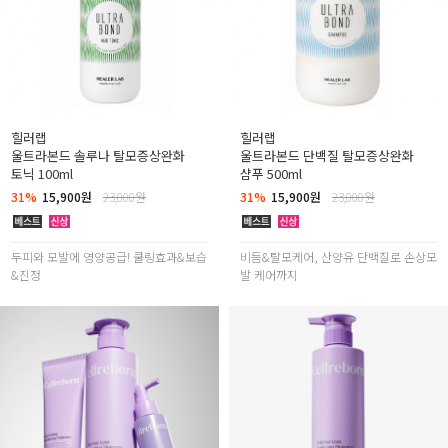
힐러랩
힐러랩
울트라본드 솔루나 탈모증상완화
울트라본드 단백질 탈모증상완화
토닉 100ml
샴푸 500ml
31%
15,900원
23,000원
31%
15,900원
23,000원
두피와 모발에 영양공급! 쿨링효과&보습
비듬&탈모케어, 산양유 단백질로 손상모
&진정
발 케어까지