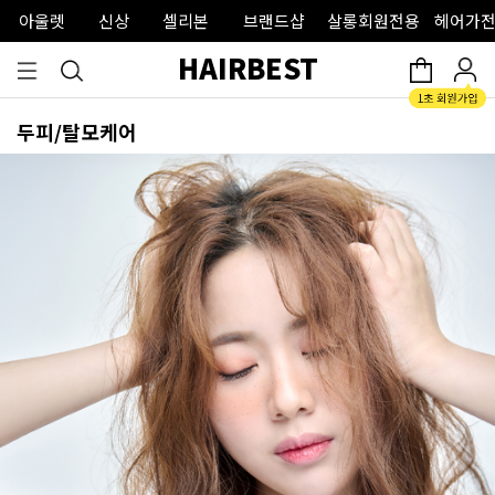
아울렛
신상
셀리본
브랜드샵
살롱회원전용
헤어가전
HAIRBEST
두피/탈모케어