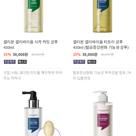
셀리본 셀리바이옴 시카 카밍 샴푸
셀리본 셀리바이옴 티트리 샴푸
430ml
430ml (탈모증상완화 기능성 샴푸)
25%
30,000원
40,000원
25%
30,000원
40,000원
각질,비듬,과다한 피지를 깨끗하게 씻어
탈모증상환화 기능성 특허성분 함유 /두
주는 저자극...
피 딥클렌징