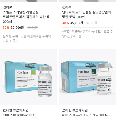
셀리본
셀리본
스켈프 스케일링 리밸런싱
안티 헤어로스 인핸싱 탈모증상완화
트리트먼트 피지 각질제거 방탄 팩
방탄 토닉 100ml
200ml
30%
35,000원
50,000원
30%
30,000원
43,000원
셀리본 탈모증상완화기능성 토닉으로 수
문제성 두피고민을 해결해주는 두피팩!
딩&진정케어를...
각질,비듬,피...
로레알 프로페셔널
로레알 프로페셔널
헤어 스파 하이드레이팅
헤어 스파 퓨리파잉 컨센트레이트