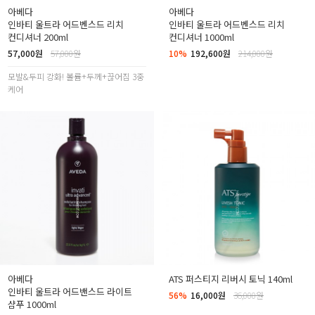
아베다
아베다
인바티 울트라 어드벤스드 리치
인바티 울트라 어드벤스드 리치
컨디셔너 200ml
컨디셔너 1000ml
57,000원
57,000원
10%
192,600원
214,000원
모발&두피 강화! 볼륨+두께+끊어짐 3중
케어
아베다
ATS 퍼스티지 리버시 토닉 140ml
인바티 울트라 어드밴스드 라이트
56%
16,000원
36,000원
샴푸 1000ml