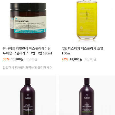
인사이트 리밸런싱 엑스폴리에이팅
ATS 퍼스티지 엑스폴리시 오일
두피용 각질제거 스크럽 크림 180ml
100ml
33%
36,800원
55,000원
20%
48,000원
60,000원
갑갑한 두피/비듬 쾌적하게 클렌징 케어