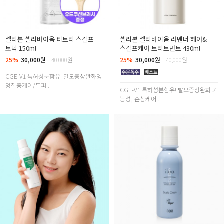
셀리본 셀리바이옴 티트리 스칼프
셀리본 셀리바이옴 라벤더 헤어&
토닉 150ml
스칼프케어 트리트먼트 430ml
25%
30,000원
40,000원
25%
30,000원
40,000원
CGE-V1 특허성분함유! 탈모증상완화영
양집중케어/두피...
CGE-V1 특허성분함유! 탈모증상완화 기
능성, 손상케어...