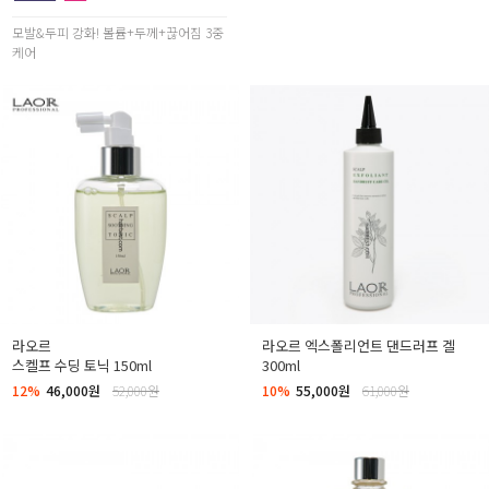
모발&두피 강화! 볼륨+두께+끊어짐 3중
케어
라오르
라오르 엑스폴리언트 댄드러프 겔
스켈프 수딩 토닉 150ml
300ml
12%
46,000원
52,000원
10%
55,000원
61,000원