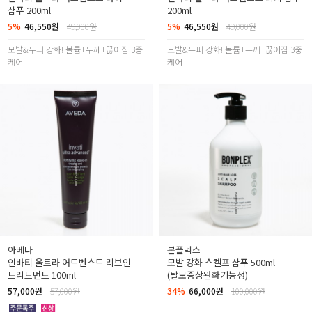
샴푸 200ml
200ml
5%
46,550원
49,000원
5%
46,550원
49,000원
모발&두피 강화! 볼륨+두께+끊어짐 3중
모발&두피 강화! 볼륨+두께+끊어짐 3중
케어
케어
아베다
본플렉스
인바티 울트라 어드벤스드 리브인
모발 강화 스켈프 샴푸 500ml
트리트먼트 100ml
(탈모증상완화기능성)
57,000원
57,000원
34%
66,000원
100,000원