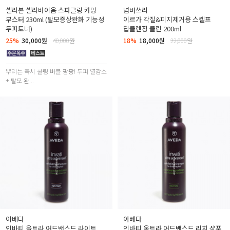
셀리본 셀리바이옴 스파클링 카밍
넘버쓰리
부스터 230ml (탈모증상완화 기능성
이르가 각질&피지제거용 스켈프
두피토너)
딥클렌징 클린 200ml
25%
30,000원
40,000원
18%
18,000원
22,000원
뿌리는 즉시 쿨링 버블 팡팡! 두피 열감소
+ 탈모 완...
아베다
아베다
인바티 울트라 어드밴스드 라이트
인바티 울트라 어드밴스드 리치 샴푸