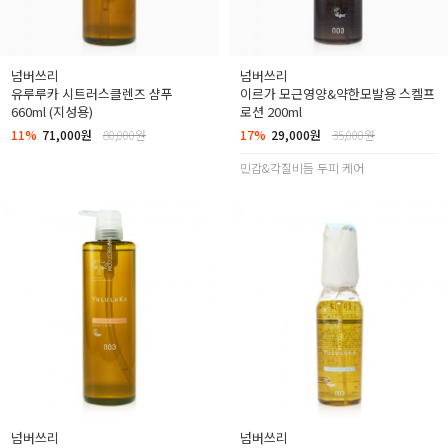
넘버쓰리
넘버쓰리
유루루카 시트러스클렌즈 샴푸
이르가 모근영양&약한모발용 스켈프
660ml (지성용)
로션 200ml
11%
71,000원
80,000원
17%
29,000원
35,000원
민감&각질비듬 두피 케어
넘버쓰리
넘버쓰리