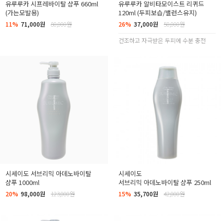
유루루카 시프레바이탈 샴푸 660ml
유루루카 알비타모이스트 리퀴드
(가는모발용)
120ml (두피보습/밸런스유지)
11%
71,000원
80,000원
26%
37,000원
50,000원
건조하고 자극받은 두피에 수분 충전
시세이도 서브리믹 아데노바이탈
시세이도
샴푸 1000ml
서브리믹 아데노바이탈 샴푸 250ml
20%
98,000원
123,000원
15%
35,700원
42,000원