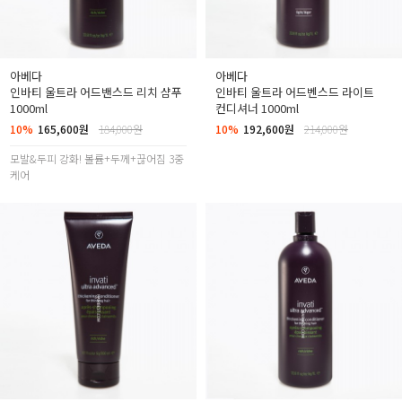
아베다
아베다
인바티 울트라 어드밴스드 리치 샴푸
인바티 울트라 어드벤스드 라이트
1000ml
컨디셔너 1000ml
10%
165,600원
184,000원
10%
192,600원
214,000원
모발&두피 강화! 볼륨+두께+끊어짐 3중
케어