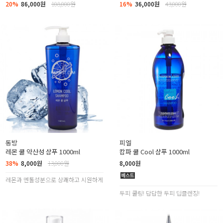
20%
86,000원
108,000원
16%
36,000원
43,000원
동방
피엘
레몬 쿨 약산성 샴푸 1000ml
캄파 쿨 Cool 샴푸 1000ml
38%
8,000원
13,000원
8,000원
레몬과 멘톨성분으로 상쾌하고 시원하게
두피 쿨링! 답답한 두피 딥클렌징!