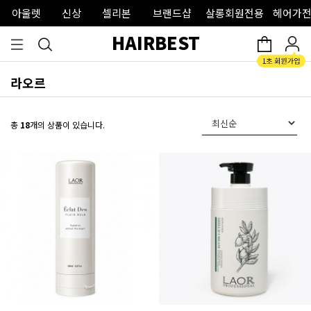
아울렛
신상
셀리본
브랜드샵
살롱회원전용
헤어가전
HAIRBEST
라오르
총
18
개의 상품이 있습니다.