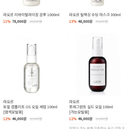
라오르 리바이탈라이징 샴푸 1000ml
라오르 릴랙싱 수딩 마스크 300ml
11%
78,000원
88,000원
13%
48,000원
55,000원
라오르
라오르
듀얼 컴플리트 OS 오일 세럼 100ml
프레그런트 실드 오일 100ml
[염색모발용]
[가는모발용]
12%
46,000원
52,000원
12%
46,000원
52,000원
모발이 가는 분께 강추하는 윤기 강화 오