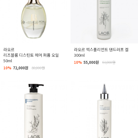
라오르
라오르 엑스폴리언트 댄드러프 겔
리즈블룸 디스틴토 헤어 퍼퓸 오일
300ml
50ml
10%
55,000원
61,000원
10%
72,000원
80,000원