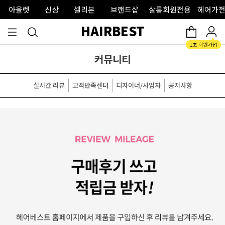
아울렛
신상
셀리본
브랜드샵
살롱회원전용
헤어가전
HAIRBEST
커뮤니티
실시간 리뷰
고객만족센터
디자이너/사업자
공지사항