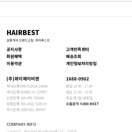
HAIRBEST
살롱케어 브랜드쇼핑, 헤어베스트
공지사항
고객만족센터
회원혜택
배송조회
이용약관
개인정보처리방침
(주)와이제이비앤
1688-0902
하나은행 846-910016-14604
평일 10:00 - 17:00
국민은행 424001-01-229997
점심 12:00 - 13:00
신한은행 140-009-705469
휴일 토/일/공휴일
농협은행 355-0018-3149-63
수출문의 YJBN MEET
우리은행 1005-901-399957
COMPANY INFO
COMPANY : 주식회사 와이제이비앤 CEO : 장은주