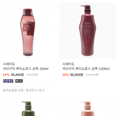
시세이도
시세이도
서브리믹 루미노포스 샴푸 250ml
서브리믹 루미노포스 샴푸 1000ml
16%
36,000원
43,000원
20%
80,000원
100,000원
염색모발용 샴푸/ 컬러유지+윤기