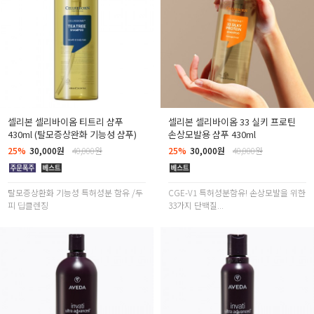
셀리본 셀리바이옴 티트리 샴푸
셀리본 셀리바이옴 33 실키 프로틴
430ml (탈모증상완화 기능성 샴푸)
손상모발용 샴푸 430ml
25%
30,000원
40,000원
25%
30,000원
40,000원
탈모증상환화 기능성 특허성분 함유 /두
CGE-V1 특허성분함유! 손상모발을 위한
피 딥클렌징
33가지 단백질...