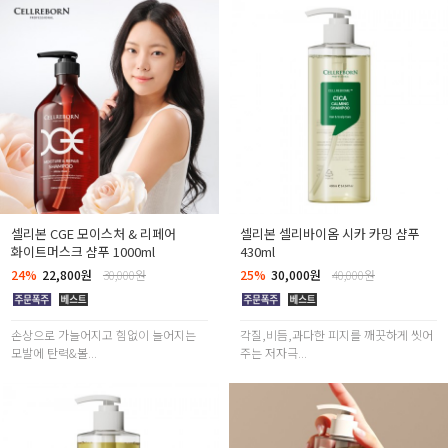
셀리본 CGE 모이스처 & 리페어
셀리본 셀리바이옴 시카 카밍 샴푸
화이트머스크 샴푸 1000ml
430ml
24%
22,800원
30,000원
25%
30,000원
40,000원
손상으로 가늘어지고 힘없이 늘어지는
각질,비듬,과다한 피지를 깨끗하게 씻어
모발에 탄력&볼...
주는 저자극...