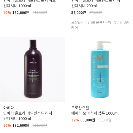
인바티 울트라 어드벤스드 라이트
인바티 울트라 어드벤스드 리치
컨디셔너 1000ml
컨디셔너 200ml
10%
192,600원
214,000원
57,000원
57,000원
모발&두피 강화! 볼륨+두께+끊어짐 3중
케어
아베다
모로칸오일
인바티 울트라 어드벤스드 리치
에어리 모이스처 샴푸 1000ml
컨디셔너 1000ml
32%
65,000원
95,000원
10%
192,600원
214,000원