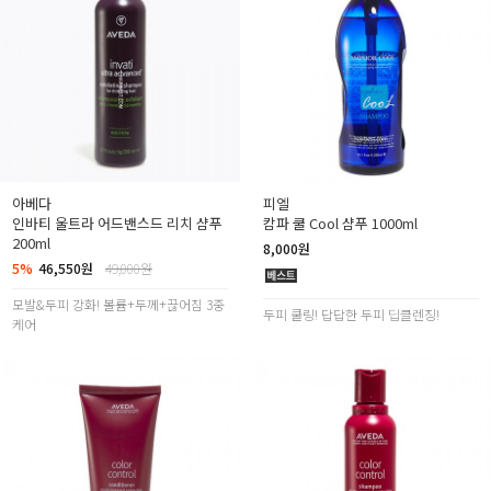
아베다
피엘
인바티 울트라 어드밴스드 리치 샴푸
캄파 쿨 Cool 샴푸 1000ml
200ml
8,000원
5%
46,550원
49,000원
모발&두피 강화! 볼륨+두께+끊어짐 3중
두피 쿨링! 답답한 두피 딥클렌징!
케어