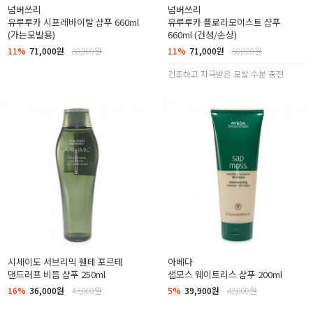
넘버쓰리
넘버쓰리
유루루카 시프레바이탈 샴푸 660ml
유루루카 플로라모이스트 샴푸
(가는모발용)
660ml (건성/손상)
11%
71,000원
80,000원
11%
71,000원
80,000원
건조하고 자극받은 모발 수분 충전
시세이도 서브리믹 휀테 포르테
아베다
댄드러프 비듬 샴푸 250ml
샙모스 웨이트리스 샴푸 200ml
16%
36,000원
43,000원
5%
39,900원
42,000원