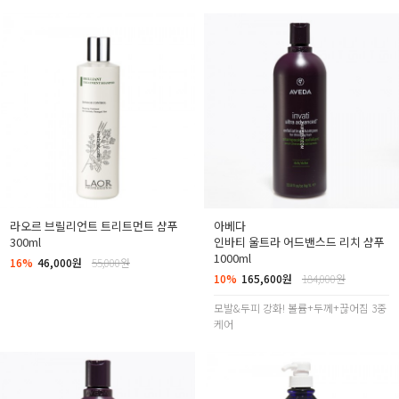
라오르 브릴리언트 트리트먼트 샴푸
아베다
300ml
인바티 울트라 어드밴스드 리치 샴푸
1000ml
16%
46,000원
55,000원
10%
165,600원
184,000원
모발&두피 강화! 볼륨+두께+끊어짐 3중
케어