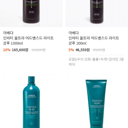
아베다
아베다
인바티 울트라 어드밴스드 라이트
인바티 울트라 어드밴스드 라이트
샴푸 1000ml
샴푸 200ml
10%
165,600원
184,000원
5%
46,550원
49,000원
모발&두피 강화! 볼륨+두께+끊어짐 3중
케어