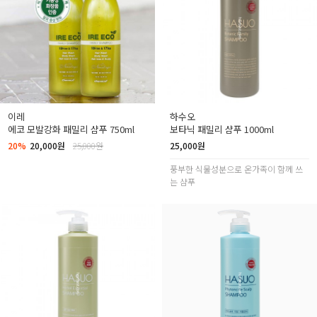
이레
하수오
에코 모발강화 패밀리 샴푸 750ml
보타닉 패밀리 샴푸 1000ml
20%
20,000원
25,000원
25,000원
풍부한 식물성분으로 온가족이 함께 쓰
는 샴푸