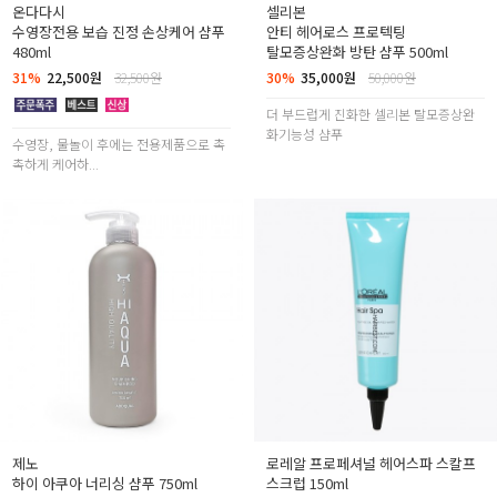
온다다시
셀리본
수영장전용 보습 진정 손상케어 샴푸
안티 헤어로스 프로텍팅
480ml
탈모증상완화 방탄 샴푸 500ml
31%
22,500원
32,500원
30%
35,000원
50,000원
더 부드럽게 진화한 셀리본 탈모증상완
화기능성 샴푸
수영장, 물놀이 후에는 전용제품으로 촉
촉하게 케어하...
제노
로레알 프로페셔널 헤어스파 스칼프
하이 아쿠아 너리싱 샴푸 750ml
스크럽 150ml