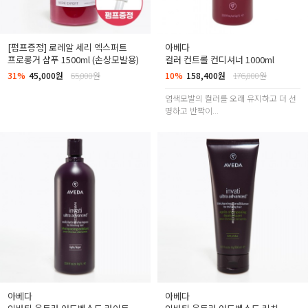
[펌프증정] 로레알 세리 엑스퍼트
아베다
프로롱거 샴푸 1500ml (손상모발용)
컬러 컨트롤 컨디셔너 1000ml
31%
45,000원
65,000원
10%
158,400원
176,000원
염색모발의 컬러를 오래 유지하고 더 선
명하고 반짝이...
아베다
아베다