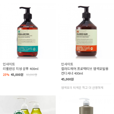
인사이트
인사이트
리밸런싱 지성 샴푸 400ml
컬러드헤어 프로텍티브 염색모발용
컨디셔너 400ml
25%
45,000원
60,000원
45,000원
염색모의 퇴색은 적고 더 선명하게