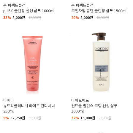
본 퍼펙트퓨전
본 퍼펙트퓨전
pH5.0 클렌징 산성 샴푸 1000ml
코엔자임 큐텐 클렌징 샴푸 1500ml
33%
8,000원
12,000원
20%
8,000원
10,000원
아베다
바이오메드
뉴트리플레니쉬 라이트 컨디셔너
컨트롤 밸런스 코팅 산성 샴푸
250ml
1000ml
5%
52,250원
55,000원
32%
15,000원
22,000원