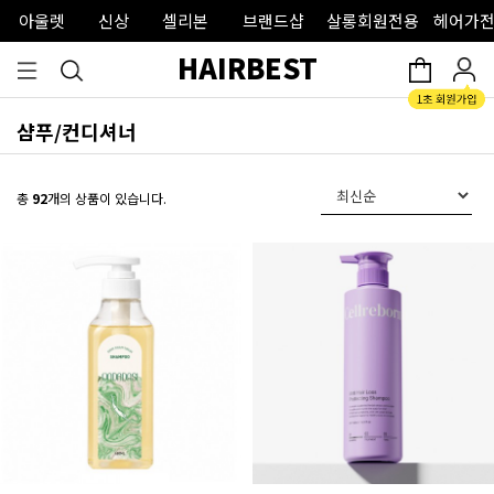
아울렛
신상
셀리본
브랜드샵
살롱회원전용
헤어가전
HAIRBEST
샴푸/컨디셔너
총
92
개의 상품이 있습니다.