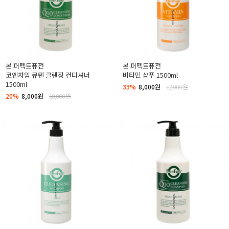
본 퍼펙트퓨전
본 퍼펙트퓨전
코엔자임 큐텐 클렌징 컨디셔너
비타민 샴푸 1500ml
1500ml
33%
8,000원
12,000원
20%
8,000원
10,000원