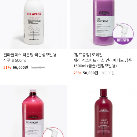
엘라플렉스 리본딩 극손상모발용
[펌프증정] 로레알
샴푸 S 500ml
세리 엑스퍼트 리스 언리미티드 샴푸
1500ml (곱슬/열펌모발용)
31%
66,000원
95,000원
29%
50,000원
70,000원