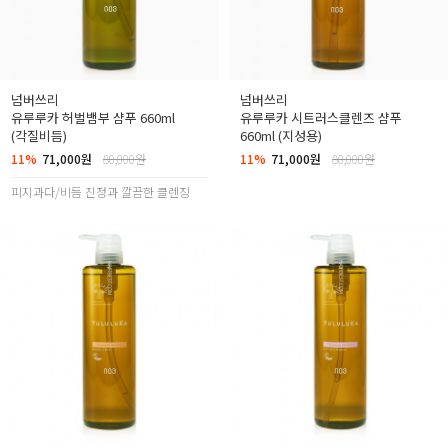
넘버쓰리
넘버쓰리
유루루카 허벌뱀부 샴푸 660ml
유루루카 시트러스클렌즈 샴푸
(각질비듬)
660ml (지성용)
11%
71,000원
80,000원
11%
71,000원
80,000원
피지과다/비듬 진정과 깔끔한 클렌징