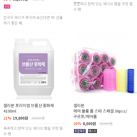
쫀쫀하고 탄력 있는 웨이브 펌을 위한 필.
수.템
친구의 머리가 푸석여 보인다면 딱! 선물
하기 좋은 패...
셀리본 프리미엄 브롬산 중화제
셀리본
4100ml
헤어 볼륨 롤 스타 스페셜 36pcs/
구르프/헤어롤
21%
19,800원
25,000원
20%
8,000원
10,000원
촉촉하고 탄력 있는 웨이브 펌을 위한 필.
수.템