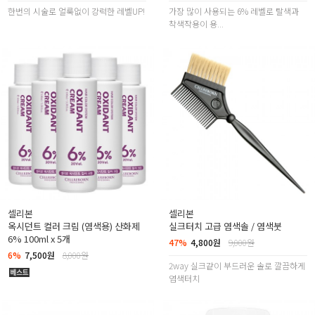
한번의 시술로 얼룩없이 강력한 레벨UP!
가장 많이 사용되는 6% 레벨로 탈색과
착색작용이 용...
셀리본
셀리본
옥시던트 컬러 크림 (염색용) 산화제
실크터치 고급 염색솔 / 염색붓
6% 100ml x 5개
47%
4,800원
9,000원
6%
7,500원
8,000원
2way 실크같이 부드러운 솔로 깔끔하게
염색터치