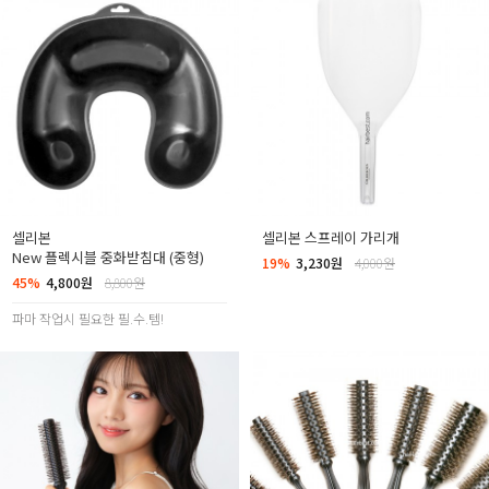
셀리본
셀리본 스프레이 가리개
New 플렉시블 중화받침대 (중형)
19%
3,230원
4,000원
45%
4,800원
8,800원
파마 작업시 필요한 필.수.템!