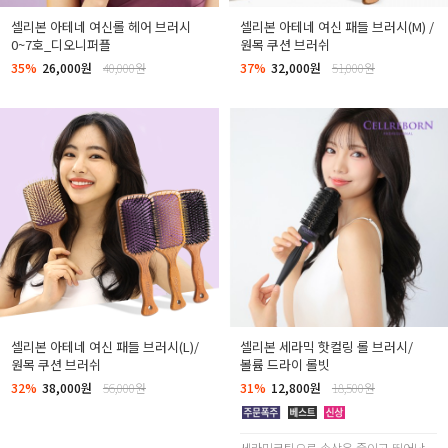
셀리본 아테네 여신롤 헤어 브러시
셀리본 아테네 여신 패들 브러시(M) /
0~7호_디오니퍼플
원목 쿠션 브러쉬
35%
26,000원
40,000원
37%
32,000원
51,000원
셀리본 아테네 여신 패들 브러시(L)/
셀리본 세라믹 핫컬링 롤 브러시/
원목 쿠션 브러쉬
볼륨 드라이 롤빗
32%
38,000원
56,000원
31%
12,800원
18,500원
세라믹코팅으로 손상은 줄이고 뛰어난