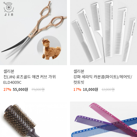
셀리본
셀리본
진(JIN) 로즈골드 애견 커브 가위
강화 세라믹 카본콤(화이트)/헤어빗/
ELD4009C
컷트빗
27%
55,000원
75,000원
17%
10,000원
12,000원