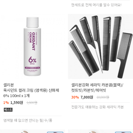
한세트로 전체 머리를 말수 있어요!
셀리본
셀리본강화 세라믹 카본콤(블랙)/
옥시던트 컬러 크림 (염색용) 산화제
컷트빗/카본빗/헤어빗
6% 100ml x 1개
30%
7,000원
10,000원
1%
1,590원
1,600원
전문가도 애용하는 강화 세라믹 카본
염색할 때 없으면 안되는 필/수/품