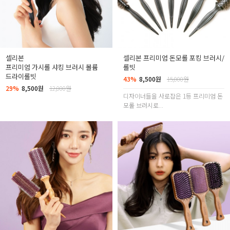
셀리본
셀리본 프리미엄 돈모롤 포킹 브러시/
프리미엄 가시롤 샤킹 브러시 볼륨
롤빗
드라이롤빗
43%
8,500원
15,000원
29%
8,500원
12,000원
디자이너들을 사로잡은 1등 프리미엄 돈
모롤 브러시로...