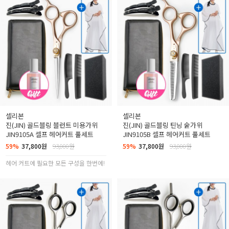
셀리본
셀리본
진(JIN) 골드블링 블런트 미용가위
진(JIN) 골드블링 틴닝 숱가위
JIN9105A 셀프 헤어커트 풀세트
JIN9105B 셀프 헤어커트 풀세트
59%
37,800원
93,000원
59%
37,800원
93,000원
헤어 커트에 필요한 모든 구성을 한번에!