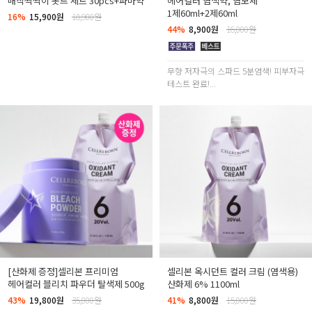
매직찍찍이 롯드 세트 30pcs+파마약
헤어컬러 염색약, 염모제
1제60ml+2제60ml
16%
15,900원
18,900원
44%
8,900원
16,000원
무향 저자극의 스파드 5분염색! 피부자극
테스트 완료!...
[산화제 증정]셀리본 프리미엄
셀리본 옥시던트 컬러 크림 (염색용)
헤어컬러 블리치 파우더 탈색제 500g
산화제 6% 1100ml
43%
19,800원
35,000원
41%
8,800원
15,000원