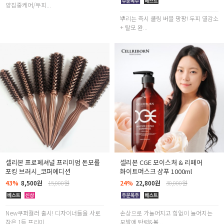
양집중케어/두피...
뿌리는 즉시 쿨링 버블 팡팡! 두피 열감소
+ 탈모 완...
셀리본 프로페셔널 프리미엄 돈모롤
셀리본 CGE 모이스처 & 리페어
포킹 브러시_코퍼에디션
화이트머스크 샴푸 1000ml
43%
8,500원
15,000원
24%
22,800원
30,000원
New쿠퍼컬러 출시! 디자이너들을 사로
손상으로 가늘어지고 힘없이 늘어지는
잡은 1등 프리미...
모발에 탄력&볼...