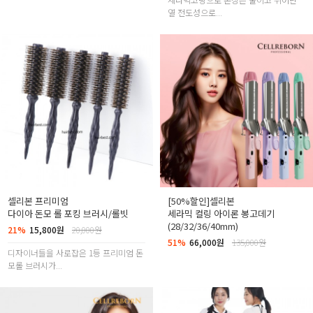
열 전도성으로...
셀리본 프리미엄
[50%할인]셀리본
다이아 돈모 롤 포킹 브러시/롤빗
세라믹 컬링 아이론 봉고데기
(28/32/36/40mm)
21%
15,800원
20,000원
51%
66,000원
135,000원
디자이너들을 사로잡은 1등 프리미엄 돈
모롤 브러시가...