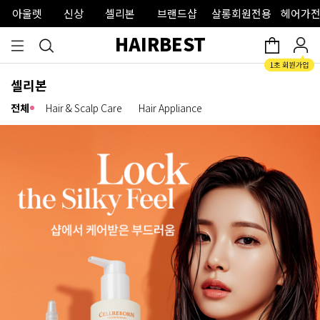
아울렛
신상
셀리본
브랜드샵
살롱회원전용
헤어가전
HAIRBEST
셀리본
전체
Hair & Scalp Care
Hair Appliance