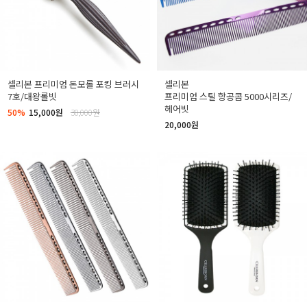
셀리본 프리미엄 돈모롤 포킹 브러시
셀리본
7호/대왕롤빗
프리미엄 스틸 항공콤 5000시리즈/
헤어빗
50%
15,000원
30,000원
20,000원