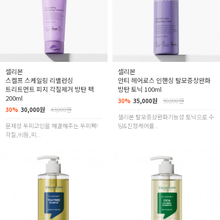
셀리본
셀리본
스켈프 스케일링 리밸런싱
안티 헤어로스 인핸싱 탈모증상완화
트리트먼트 피지 각질제거 방탄 팩
방탄 토닉 100ml
200ml
30%
35,000원
50,000원
30%
30,000원
43,000원
셀리본 탈모증상완화기능성 토닉으로 수
문제성 두피고민을 해결해주는 두피팩!
딩&진정케어를...
각질,비듬,피...