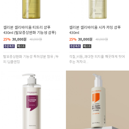
셀리본 셀리바이옴 티트리 샴푸
셀리본 셀리바이옴 시카 카밍 샴푸
430ml (탈모증상완화 기능성 샴푸)
430ml
25%
30,000원
40,000원
25%
30,000원
40,000원
탈모증상환화 기능성 특허성분 함유 /두
각질,비듬,과다한 피지를 깨끗하게 씻어
피 딥클렌징
주는 저자극...