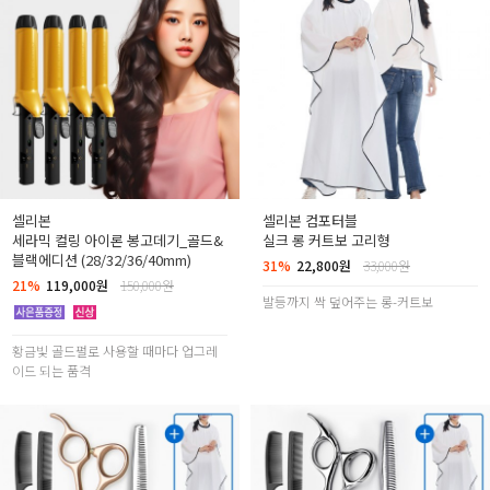
셀리본
셀리본 컴포터블
세라믹 컬링 아이론 봉고데기_골드&
실크 롱 커트보 고리형
블랙에디션 (28/32/36/40mm)
31%
22,800원
33,000원
21%
119,000원
150,000원
발등까지 싹 덮어주는 롱-커트보
황금빛 골드펄로 사용할 때마다 업그레
이드 되는 품격