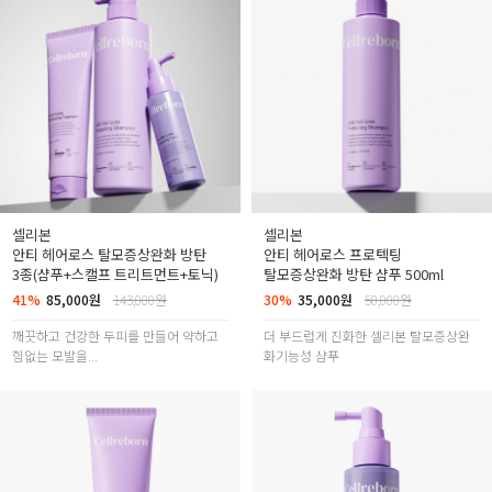
셀리본
셀리본
안티 헤어로스 탈모증상완화 방탄
안티 헤어로스 프로텍팅
3종(샴푸+스캘프 트리트먼트+토닉)
탈모증상완화 방탄 샴푸 500ml
41%
85,000원
143,000원
30%
35,000원
50,000원
깨끗하고 건강한 두피를 만들어 약하고
더 부드럽게 진화한 셀리본 탈모증상완
힘없는 모발을...
화기능성 샴푸