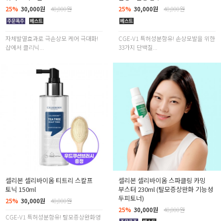
25%
30,000원
40,000원
25%
30,000원
40,000원
자체발열효과로 극손상모 케어 극대화!
CGE-V1 특허성분함유! 손상모발을 위한
샵에서 클리닉...
33가지 단백질...
셀리본 셀리바이옴 티트리 스칼프
셀리본 셀리바이옴 스파클링 카밍
토닉 150ml
부스터 230ml (탈모증상완화 기능성
두피토너)
25%
30,000원
40,000원
25%
30,000원
40,000원
CGE-V1 특허성분함유! 탈모증상완화영