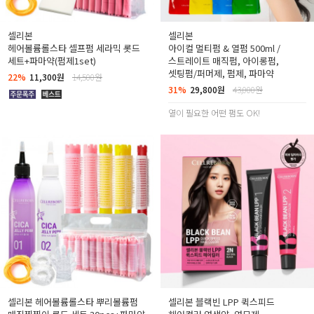
셀리본
셀리본
헤어볼륨롤스타 셀프펌 세라믹 롯드
아이컬 멀티펌 & 열펌 500ml /
세트+파마약(펌제1set)
스트레이트 매직펌, 아이롱펌,
셋팅펌/퍼머제, 펌제, 파마약
22%
11,300원
14,500원
31%
29,800원
43,000원
열이 필요한 어떤 펌도 OK!
셀리본 헤어볼륨롤스타 뿌리볼륨펌
셀리본 블랙빈 LPP 퀵스피드