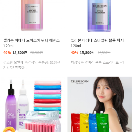
셀리본 아테네 모이스처 워터 에센스
셀리본 아테네 스타일링 볼륨 픽서
120ml
120ml
40%
15,800원
26,500원
40%
15,800원
26,500원
건조한 모발에 즉각적인 수분공급&정전
처짐없는 앞머리 볼륨 스프레이로 딱!
기방지! 촉촉하...