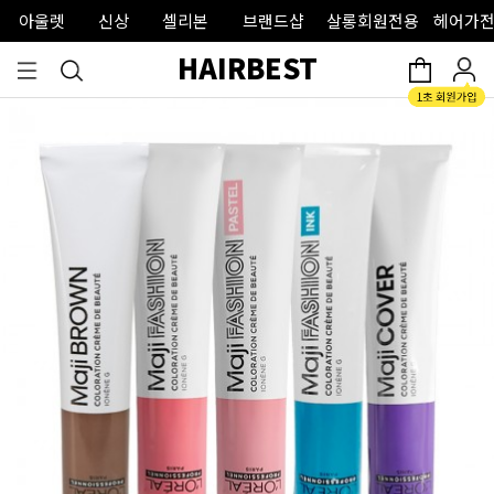
아울렛
신상
셀리본
브랜드샵
살롱회원전용
헤어가전
HAIRBEST