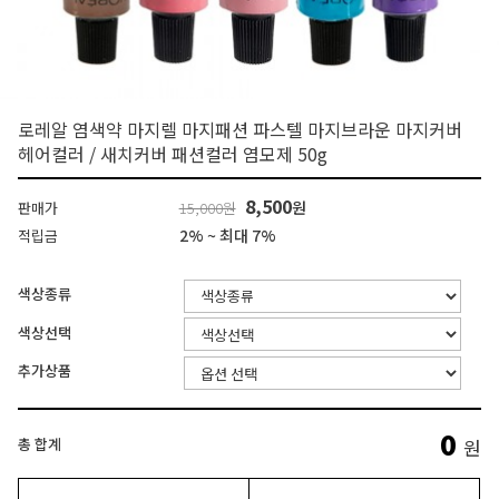
로레알 염색약 마지렐 마지패션 파스텔 마지브라운 마지커버
헤어컬러 / 새치커버 패션컬러 염모제 50g
8,500
원
판매가
15,000원
2% ~ 최대 7%
적립금
색상종류
색상선택
추가상품
0
총 합계
원