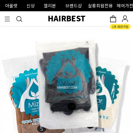
아울렛
신상
셀리본
브랜드샵
살롱회원전용
헤어가전
HAIRBEST