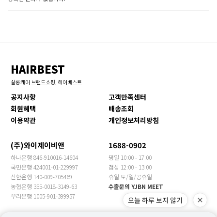
HAIRBEST
살롱케어 브랜드쇼핑, 헤어베스트
공지사항
고객만족센터
회원혜택
배송조회
이용약관
개인정보처리방침
(주)와이제이비앤
1688-0902
하나은행 846-910016-14604
평일 10:00 - 17:00
국민은행 424001-01-229997
점심 12:00 - 13:00
신한은행 140-009-705469
휴일 토/일/공휴일
농협은행 355-0018-3149-63
수출문의 YJBN MEET
우리은행 1005-901-399957
오늘 하루 보지 않기