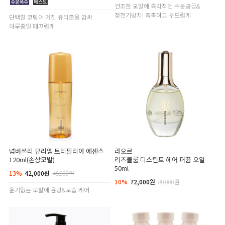
건조한 모발에 즉각적인 수분공급&
정전기방지! 촉촉하고 부드럽게
단백질 코팅이 거친 큐티클을 감싸
하루종일 매끄럽게
넘버쓰리 뮤리엠 트리필리아 에센스
라오르
120ml(손상모발)
리즈블룸 디스틴토 헤어 퍼퓸 오일
50ml
13%
42,000원
48,000원
10%
72,000원
80,000원
윤기없는 모발에 윤광&보습 케어