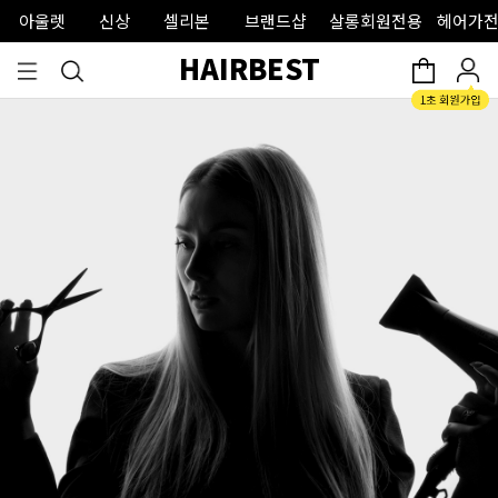
아울렛
신상
셀리본
브랜드샵
살롱회원전용
헤어가전
HAIRBEST