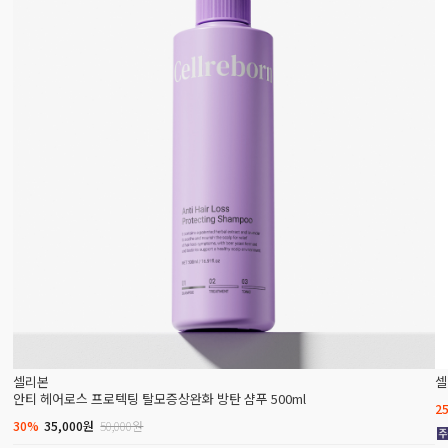
셀리본
셀
안티 헤어로스 프로텍팅 탈모증상완화 방탄 샴푸 500ml
2
30%
35,000원
50,000원