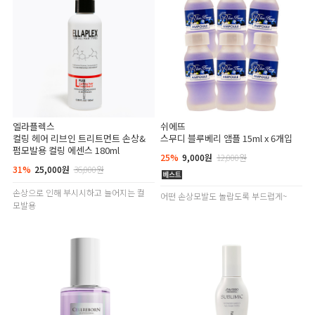
엘라플렉스
쉬에뜨
컬링 헤어 리브인 트리트먼트 손상&
스무디 블루베리 앰플 15ml x 6개입
펌모발용 컬링 에센스 180ml
25%
9,000원
12,000원
31%
25,000원
36,000원
손상으로 인해 부시시하고 늘어지는 컬
어떤 손상모발도 놀랍도록 부드럽게~
모발용