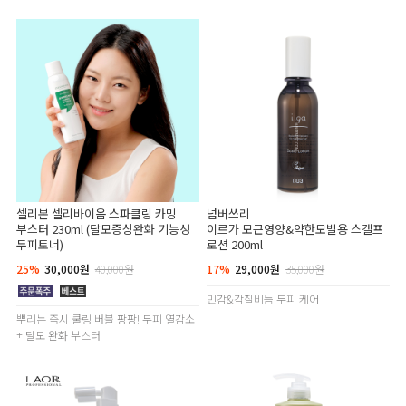
셀리본 셀리바이옴 스파클링 카밍
넘버쓰리
부스터 230ml (탈모증상완화 기능성
이르가 모근영양&약한모발용 스켈프
두피토너)
로션 200ml
25%
30,000원
40,000원
17%
29,000원
35,000원
민감&각질비듬 두피 케어
뿌리는 즉시 쿨링 버블 팡팡! 두피 열감소
+ 탈모 완화 부스터