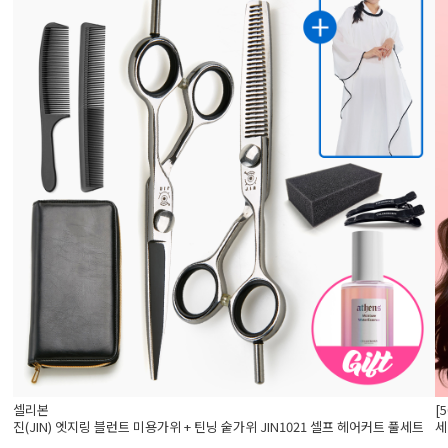
셀리본
[
진(JIN) 엣지링 블런트 미용가위 + 틴닝 숱가위 JIN1021 셀프 헤어커트 풀세트
세