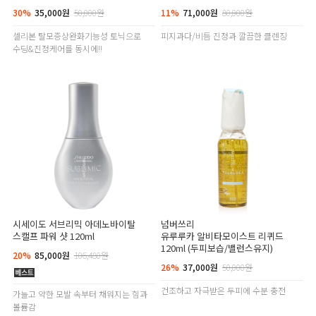
30%
35,000원
50,000원
11%
71,000원
80,000원
셀리본 탈모증상완화기능성 토닉으로
피지과다/비듬 진정과 깔끔한 클렌징
수딩&진정케어를 동시에!!
시세이도 서브리믹 아데노바이탈
넘버쓰리
스캘프 파워 샷 120ml
유루루카 알비타모이스트 리퀴드
120ml (두피보습/밸런스유지)
20%
85,000원
106,480원
26%
37,000원
50,000원
건조하고 자극받은 두피에 수분 충전
가늘고 약한 모발 속부터 채워지는 힘과
볼륨감