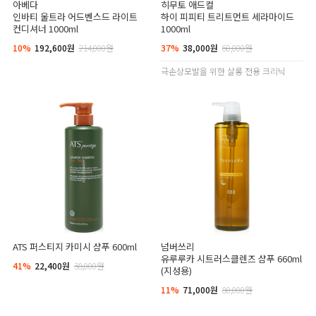
아베다
히무토 애드컬
인바티 울트라 어드벤스드 라이트
하이 피피티 트리트먼트 세라마이드
컨디셔너 1000ml
1000ml
10%
192,600원
214,000원
37%
38,000원
60,000원
극손상모발을 위한 살롱 전용 크리닉
ATS 퍼스티지 카미시 샴푸 600ml
넘버쓰리
유루루카 시트러스클렌즈 샴푸 660ml
41%
22,400원
38,000원
(지성용)
11%
71,000원
80,000원