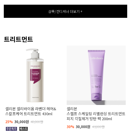
샴푸/컨디셔너 더보기 +
트리트먼트
셀리본 셀리바이옴 라벤더 헤어&
셀리본
스칼프케어 트리트먼트 430ml
스켈프 스케일링 리밸런싱 트리트먼트
피지 각질제거 방탄 팩 200ml
25%
30,000원
40,000원
30%
30,000원
43,000원