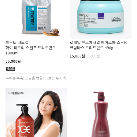
히무토 애드컬
로레알 프로페셔널 헤어스파 스무딩
하이 티트리 스켈프 트리트먼트
크림바스 트리트먼트 490g
1000ml
15,000원
15,000원
35,900원
두피는 촉촉! 모발을 탱글! 고보습 두피팩