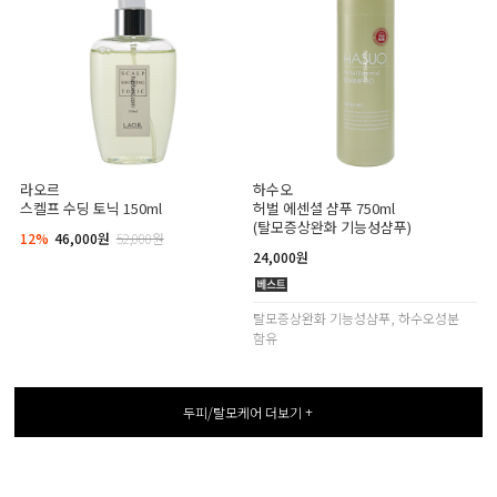
라오르
하수오
스켈프 수딩 토닉 150ml
허벌 에센셜 샴푸 750ml
(탈모증상완화 기능성샴푸)
12%
46,000원
52,000원
24,000원
탈모증상완화 기능성샴푸, 하수오성분
함유
두피/탈모케어 더보기 +