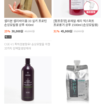
셀리본 셀리바이옴 33 실키 프로틴
[펌프증정] 로레알 세리 엑스퍼트
손상모발용 샴푸 430ml
프로롱거 샴푸 1500ml (손상모발용)
25%
30,000원
40,000원
31%
45,000원
65,000원
CGE-V1 특허성분함유! 손상모발을 위한
33가지 단백질영양케어