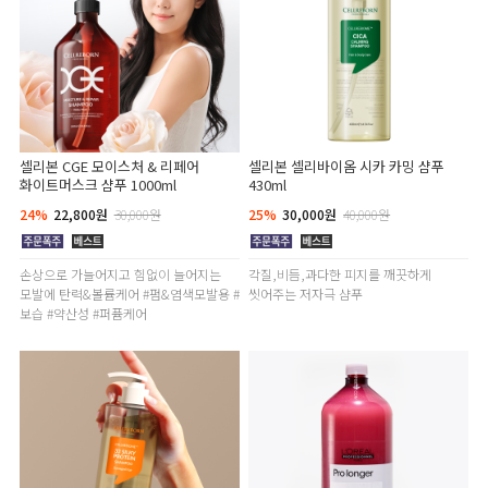
셀리본 CGE 모이스처 & 리페어
셀리본 셀리바이옴 시카 카밍 샴푸
화이트머스크 샴푸 1000ml
430ml
24%
22,800원
30,000원
25%
30,000원
40,000원
손상으로 가늘어지고 힘없이 늘어지는
각질,비듬,과다한 피지를 깨끗하게
모발에 탄력&볼륨케어 #펌&염색모발용 #
씻어주는 저자극 샴푸
보습 #약산성 #퍼퓸케어