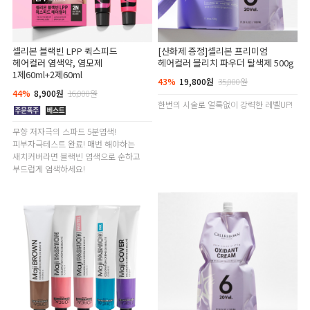
셀리본 블랙빈 LPP 퀵스피드
[산화제 증정]셀리본 프리미엄
헤어컬러 염색약, 염모제
헤어컬러 블리치 파우더 탈색제 500g
1제60ml+2제60ml
43%
19,800원
35,000원
44%
8,900원
16,000원
한번의 시술로 얼룩없이 강력한 레벨UP!
무향 저자극의 스파드 5분염색!
피부자극테스트 완료! 매번 해야하는
새치커버라면 블랙빈 염색으로 순하고
부드럽게 염색하세요!