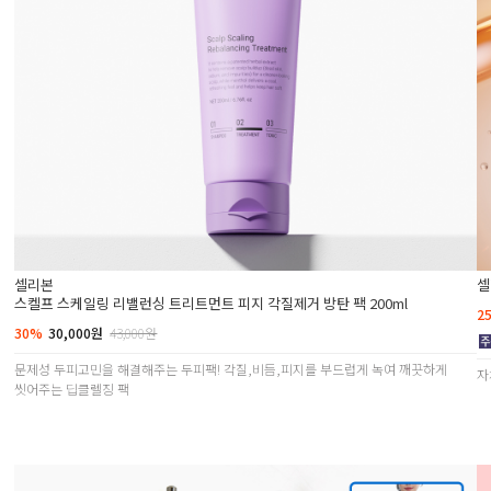
셀리본
셀
스켈프 스케일링 리밸런싱 트리트먼트 피지 각질제거 방탄 팩 200ml
2
30%
30,000원
43,000원
문제성 두피고민을 해결해주는 두피팩! 각질,비듬,피지를 부드럽게 녹여 깨끗하게
자
씻어주는 딥클렐징 팩