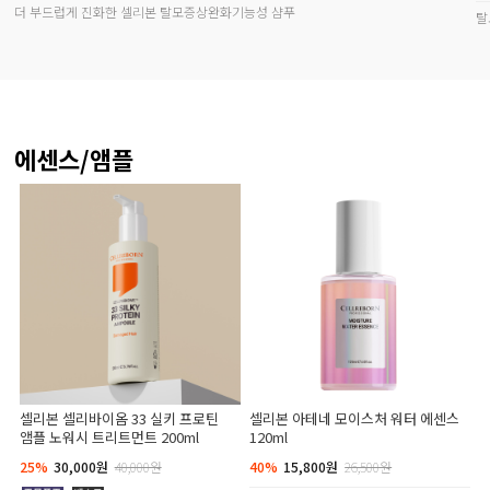
더 부드럽게 진화한 셀리본 탈모증상완화기능성 샴푸
탈
에센스/앰플
셀리본 셀리바이옴 33 실키 프로틴
셀리본 아테네 모이스처 워터 에센스
앰플 노워시 트리트먼트 200ml
120ml
25%
30,000원
40,000원
40%
15,800원
26,500원