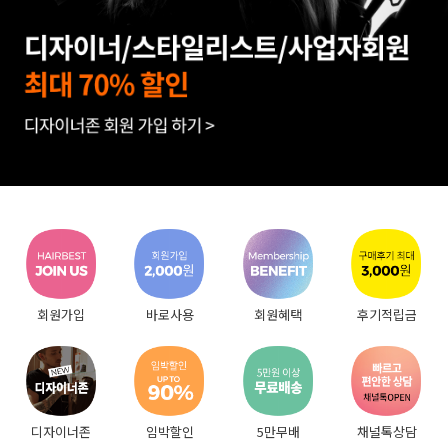
회원가입
바로사용
회원혜택
후기적립금
디자이너존
임박할인
5만무배
채널톡상담