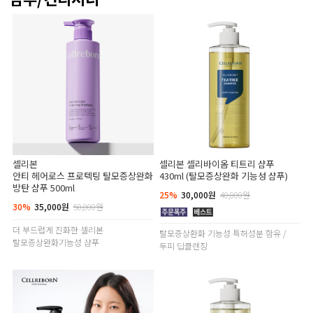
셀리본
셀리본 셀리바이옴 티트리 샴푸
안티 헤어로스 프로텍팅 탈모증상완화
430ml (탈모증상완화 기능성 샴푸)
방탄 샴푸 500ml
25%
30,000원
40,000원
30%
35,000원
50,000원
더 부드럽게 진화한 셀리본
탈모증상환화 기능성 특허성분 함유 /
탈모증상완화기능성 샴푸
두피 딥클렌징