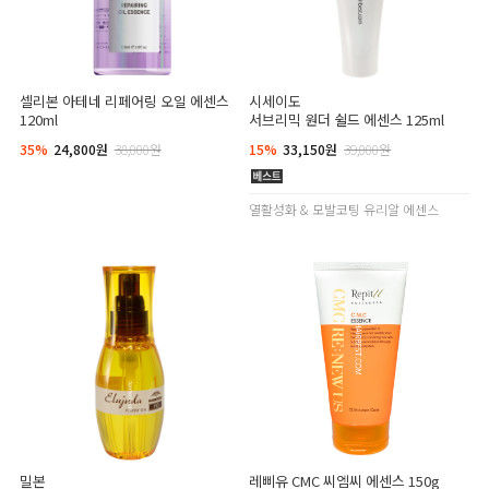
셀리본 아테네 리페어링 오일 에센스
시세이도
120ml
서브리믹 원더 쉴드 에센스 125ml
35%
24,800원
38,000원
15%
33,150원
39,000원
열활성화 & 모발코팅 유리알 에센스
밀본
레삐유 CMC 씨엠씨 에센스 150g