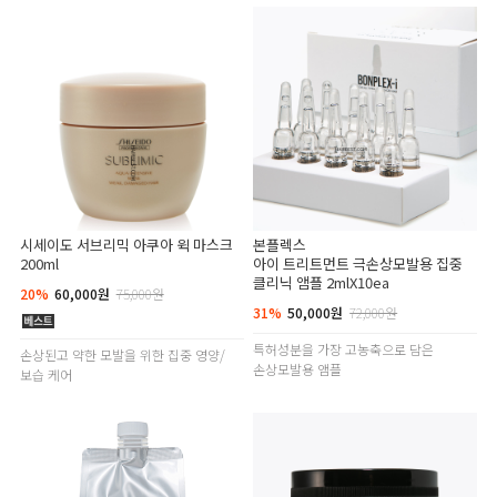
시세이도 서브리믹 아쿠아 윅 마스크
본플렉스
200ml
아이 트리트먼트 극손상모발용 집중
클리닉 앰플 2mlX10ea
20%
60,000원
75,000원
31%
50,000원
72,000원
특허성분을 가장 고농축으로 담은
손상된고 약한 모발을 위한 집중 영양/
손상모발용 앰플
보습 케어