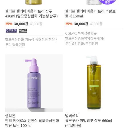
셀리본 셀리바이옴 티트리 샴푸
셀리본 셀리바이옴 티트리 스칼프
430ml (탈모증상완화 기능성 샴푸)
토닉 150ml
25%
30,000원
40,000원
25%
30,000원
40,000원
CGE-V1 특허성분함유!
탈모증상완화영양집중케어/
탈모증상환화 기능성 특허성분 함유 /
두피열감완화/두피진정
두피 딥클렌징
셀리본
넘버쓰리
안티 헤어로스 인핸싱 탈모증상완화
유루루카 허벌뱀부 샴푸 660ml
방탄 토닉 100ml
(각질비듬)