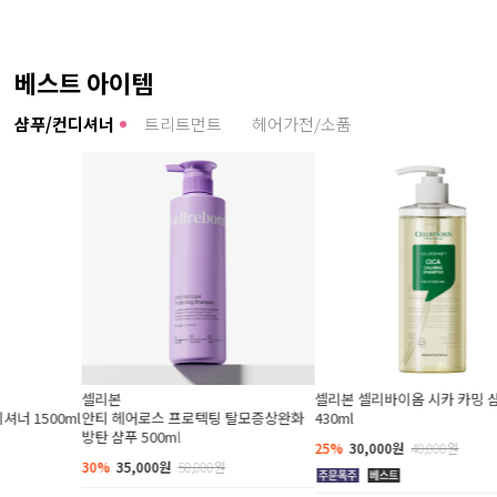
베스트 아이템
샴푸/컨디셔너
트리트먼트
헤어가전/소품
셀리본 셀리바이옴 시카 카밍 샴푸
셀리본 셀리바이옴 티트리 샴
텍팅 탈모증상완화
430ml
(탈모증상완화 기능성 샴푸
25%
30,000원
40,000원
25%
30,000원
40,000원
00원