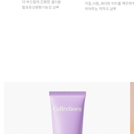
리본
각질,비듬,과다한 피지를 깨끗하게
탈모증상환화 기능성 특허성분
샴푸
씻어주는 저자극 샴푸
딥클렌징