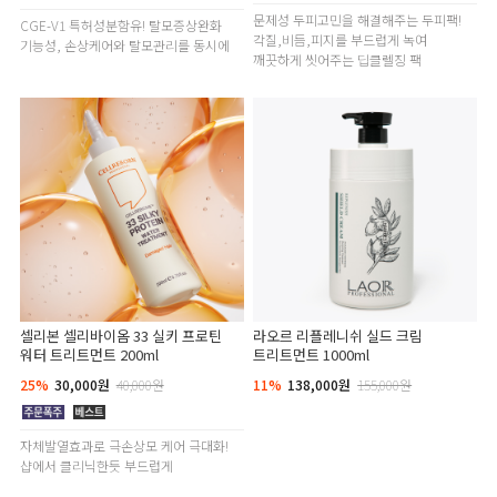
문제성 두피고민을 해결해주는 두피팩!
CGE-V1 특허성분함유! 탈모증상완화
각질,비듬,피지를 부드럽게 녹여
기능성, 손상케어와 탈모관리를 동시에
깨끗하게 씻어주는 딥클렐징 팩
셀리본 셀리바이옴 33 실키 프로틴
라오르 리플레니쉬 실드 크림
워터 트리트먼트 200ml
트리트먼트 1000ml
25%
30,000원
40,000원
11%
138,000원
155,000원
자체발열효과로 극손상모 케어 극대화!
샵에서 클리닉한듯 부드럽게