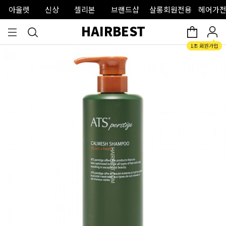
아울렛
신상
셀리본
브랜드샵
살롱회원전용
헤어가전
HAIRBEST