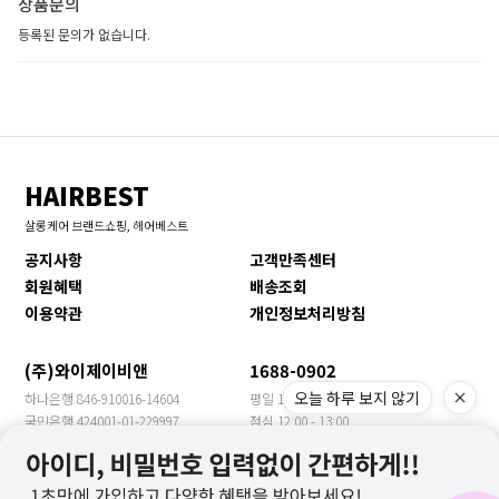
상품문의
등록된 문의가 없습니다.
HAIRBEST
살롱케어 브랜드쇼핑, 헤어베스트
공지사항
고객만족센터
회원혜택
배송조회
이용약관
개인정보처리방침
(주)와이제이비앤
1688-0902
오늘 하루 보지 않기
하나은행 846-910016-14604
평일 10:00 - 17:00
국민은행 424001-01-229997
점심 12:00 - 13:00
신한은행 140-009-705469
휴일 토/일/공휴일
농협은행 355-0018-3149-63
수출문의 YJBN MEET
우리은행 1005-901-399957