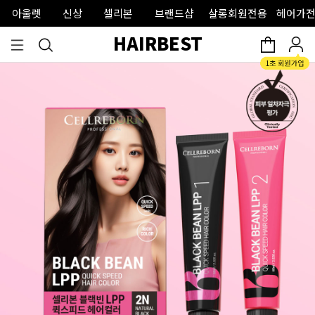
아울렛
신상
셀리본
브랜드샵
살롱회원전용
헤어가전
HAIRBEST