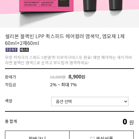
셀리본 블랙빈 LPP 퀵스피드 헤어컬러 염색약, 염모제 1제
60ml+2제60ml
무향 저자극의 스파드 5분염색! 피부자극테스트 완료! 매번 해야하는 새치커버
라면 블랙빈 염색으로 순하고 부드럽게 염색하세요!
8,900
원
판매가
16,000원
2% ~ 최대 7%
적립금
색상
0
총 합계
원
장바구니
관심상품