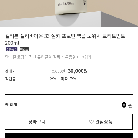
셀리본 셀리바이옴 33 실키 프로틴 앰플 노워시 트리트먼트
200ml
단백질 코팅이 거친 큐티클을 감싸 하루종일 매끄럽게
30,000
원
판매가
40,000원
2% ~ 최대 7%
적립금
0
총 합계
원
장바구니
관심상품