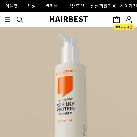
아울렛
신상
셀리본
브랜드샵
살롱회원전용
헤어가전
HAIRBEST