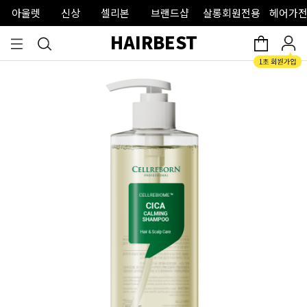
아울렛
신상
셀리본
브랜드샵
살롱회원전용
헤어가전
HAIRBEST