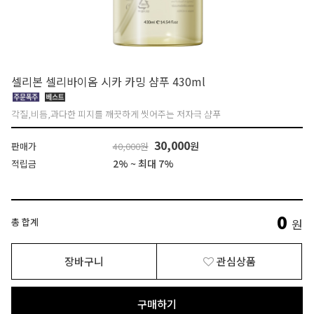
셀리본 셀리바이옴 시카 카밍 샴푸 430ml
각질,비듬,과다한 피지를 깨끗하게 씻어주는 저자극 샴푸
30,000
원
판매가
40,000원
2% ~ 최대 7%
적립금
0
총 합계
원
장바구니
관심상품
구매하기