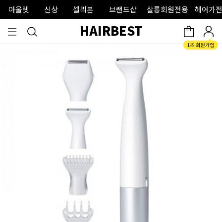
아울렛
신상
셀리본
브랜드샵
살롱회원전용
헤어가전
HAIRBEST