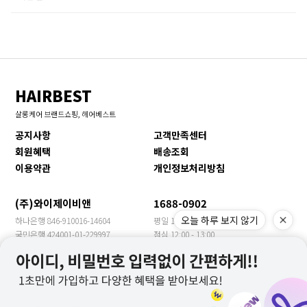
HAIRBEST
살롱케어 브랜드쇼핑, 헤어베스트
공지사항
고객만족센터
회원혜택
배송조회
이용약관
개인정보처리방침
(주)와이제이비앤
1688-0902
오늘 하루 보지 않기
하나은행 846-910016-14604
평일 10:00 - 17:00
국민은행 424001-01-229997
점심 12:00 - 13:00
신한은행 140-009-705469
휴일 토/일/공휴일
농협은행 355-0018-3149-63
수출문의 YJBN MEET
우리은행 1005-901-399957