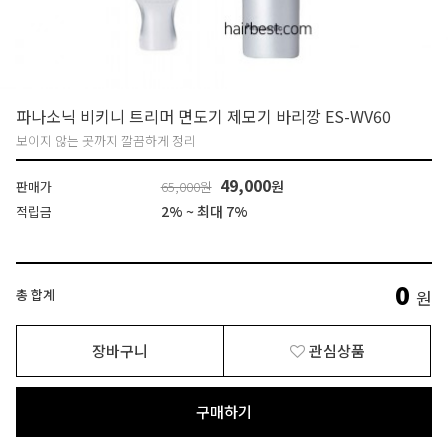
파나소닉 비키니 트리머 면도기 제모기 바리깡 ES-WV60
보이지 않는 곳까지 깔끔하게 정리
49,000
원
판매가
65,000원
2% ~ 최대 7%
적립금
0
총 합계
원
장바구니
관심상품
구매하기