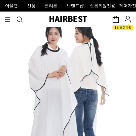
아울렛
신상
셀리본
브랜드샵
살롱회원전용
헤어가전
HAIRBEST