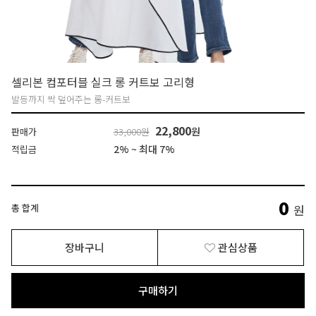
셀리본 컴포터블 실크 롱 커트보 고리형
발등까지 싹 덮어주는 롱-커트보
22,800
원
판매가
33,000원
2% ~ 최대 7%
적립금
0
총 합계
원
장바구니
관심상품
구매하기