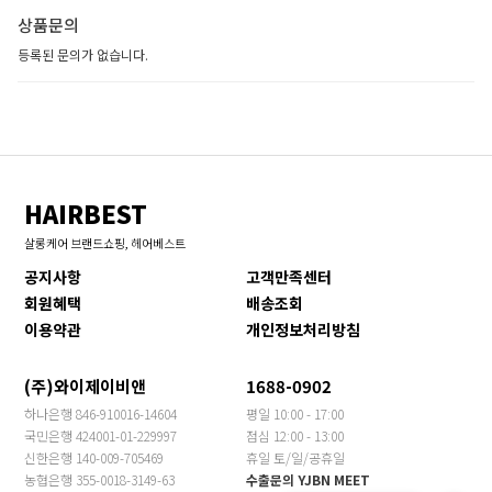
상품문의
등록된 문의가 없습니다.
HAIRBEST
살롱케어 브랜드쇼핑, 헤어베스트
공지사항
고객만족센터
회원혜택
배송조회
이용약관
개인정보처리방침
(주)와이제이비앤
1688-0902
하나은행 846-910016-14604
평일 10:00 - 17:00
국민은행 424001-01-229997
점심 12:00 - 13:00
신한은행 140-009-705469
휴일 토/일/공휴일
농협은행 355-0018-3149-63
수출문의 YJBN MEET