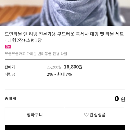
도연타월 앤 리빙 전문가용 부드러운 극세사 대형 펫 타월 세트
- 대형2장+소형1장
부들부들하고 가벼운 반려동물 전용 타월
16,800
원
판매가
25,200원
2% ~ 최대 7%
적립금
0
총 합계
원
장바구니
관심상품