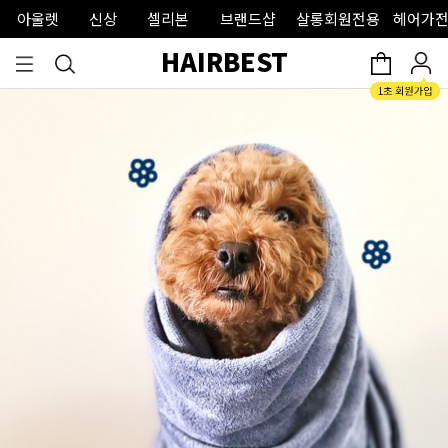
아울렛
신상
셀리본
브랜드샵
살롱회원전용
헤어가전
HAIRBEST