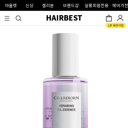
아울렛
신상
셀리본
브랜드샵
살롱회원전용
헤어가전
HAIRBEST