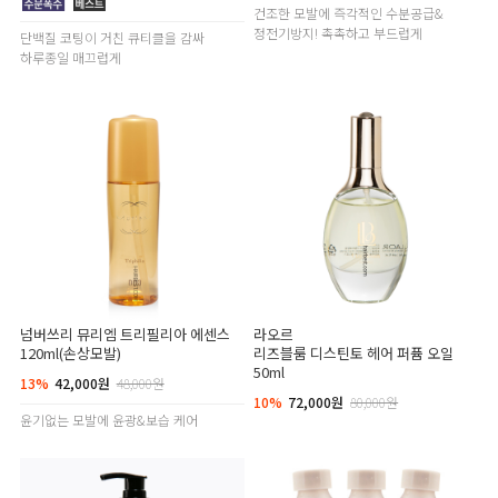
건조한 모발에 즉각적인 수분공급&
정전기방지! 촉촉하고 부드럽게
단백질 코팅이 거친 큐티클을 감싸
하루종일 매끄럽게
넘버쓰리 뮤리엠 트리필리아 에센스
라오르
120ml(손상모발)
리즈블룸 디스틴토 헤어 퍼퓸 오일
50ml
13%
42,000원
48,000원
10%
72,000원
80,000원
윤기없는 모발에 윤광&보습 케어