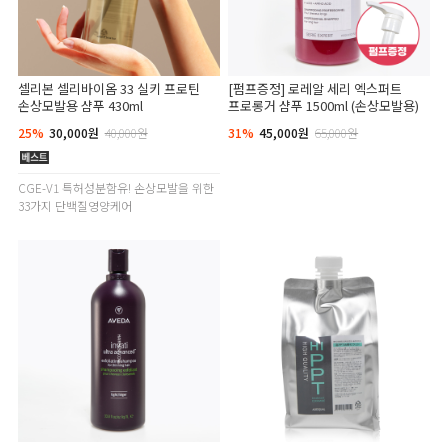
셀리본 셀리바이옴 33 실키 프로틴
[펌프증정] 로레알 세리 엑스퍼트
손상모발용 샴푸 430ml
프로롱거 샴푸 1500ml (손상모발용)
25%
30,000원
40,000원
31%
45,000원
65,000원
CGE-V1 특허성분함유! 손상모발을 위한
33가지 단백질영양케어