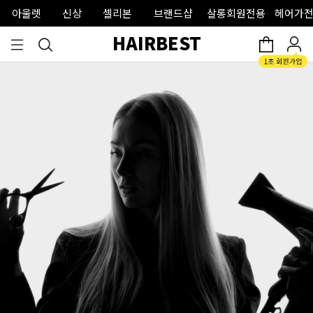
아울렛
신상
셀리본
브랜드샵
살롱회원전용
헤어가전
HAIRBEST