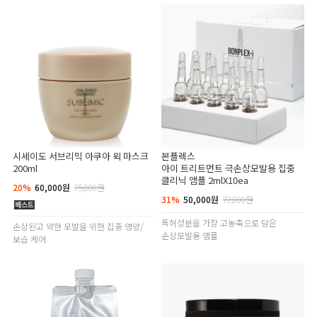
시세이도 서브리믹 아쿠아 윅 마스크
본플렉스
200ml
아이 트리트먼트 극손상모발용 집중
클리닉 앰플 2mlX10ea
20%
60,000원
75,000원
31%
50,000원
72,000원
특허성분을 가장 고농축으로 담은
손상된고 약한 모발을 위한 집중 영양/
손상모발용 앰플
보습 케어