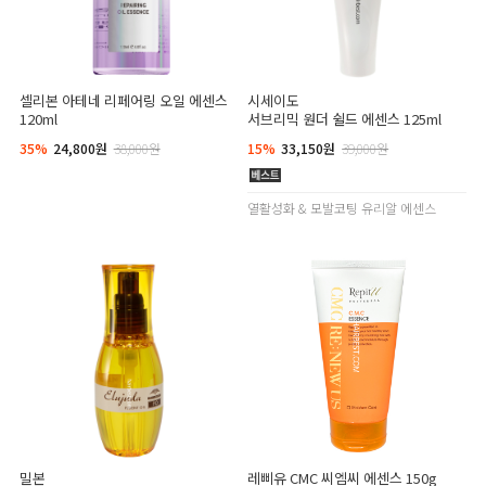
셀리본 아테네 리페어링 오일 에센스
시세이도
120ml
서브리믹 원더 쉴드 에센스 125ml
35%
24,800원
38,000원
15%
33,150원
39,000원
열활성화 & 모발코팅 유리알 에센스
밀본
레삐유 CMC 씨엠씨 에센스 150g