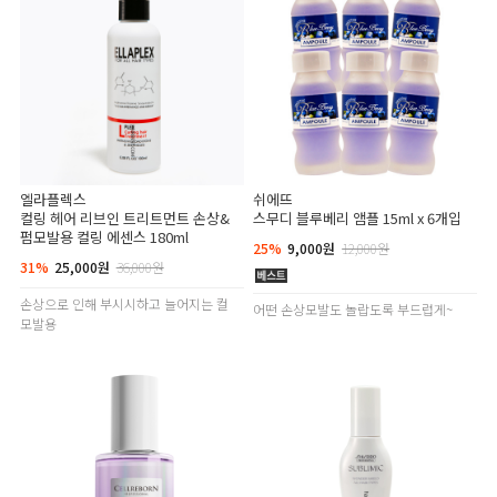
엘라플렉스
쉬에뜨
컬링 헤어 리브인 트리트먼트 손상&
스무디 블루베리 앰플 15ml x 6개입
펌모발용 컬링 에센스 180ml
25%
9,000원
12,000원
31%
25,000원
36,000원
손상으로 인해 부시시하고 늘어지는 컬
어떤 손상모발도 놀랍도록 부드럽게~
모발용