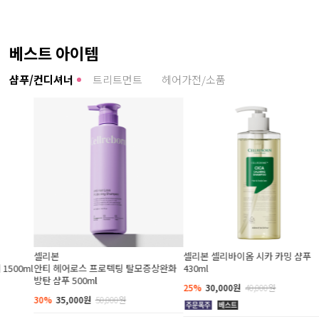
베스트 아이템
샴푸/컨디셔너
트리트먼트
헤어가전/소품
셀리본 셀리바이옴 시카 카밍 샴푸
셀리본 셀리바이옴 티트리 샴푸 
 탈모증상완화
430ml
(탈모증상완화 기능성 샴푸)
25%
30,000원
40,000원
25%
30,000원
40,000원