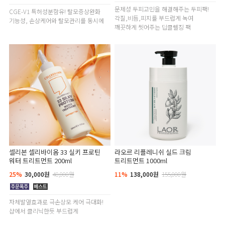
문제성 두피고민을 해결해주는 두피팩!
CGE-V1 특허성분함유! 탈모증상완화
각질,비듬,피지를 부드럽게 녹여
기능성, 손상케어와 탈모관리를 동시에
깨끗하게 씻어주는 딥클렐징 팩
셀리본 셀리바이옴 33 실키 프로틴
라오르 리플레니쉬 실드 크림
워터 트리트먼트 200ml
트리트먼트 1000ml
25%
30,000원
40,000원
11%
138,000원
155,000원
자체발열효과로 극손상모 케어 극대화!
샵에서 클리닉한듯 부드럽게