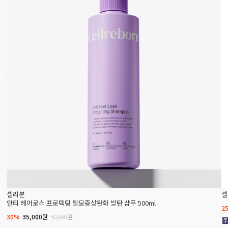
셀리본
셀
안티 헤어로스 프로텍팅 탈모증상완화 방탄 샴푸 500ml
2
30%
35,000원
50,000원