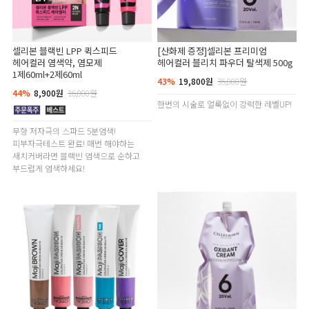
셀리본 블랙빈 LPP 퀵스피드
[산화제 증정]셀리본 프리미엄
헤어컬러 염색약, 염모제
헤어컬러 블리치 파우더 탈색제 500g
1제60ml+2제60ml
43%
19,800원
35,000원
44%
8,900원
16,000원
한번의 시술로 얼룩없이 강력한 레벨UP!
무향 저자극의 스파드 5분염색!
피부자극테스트 완료! 매번 해야하는
새치커버라면 블랙빈 염색으로 순하고
부드럽게 염색하세요!