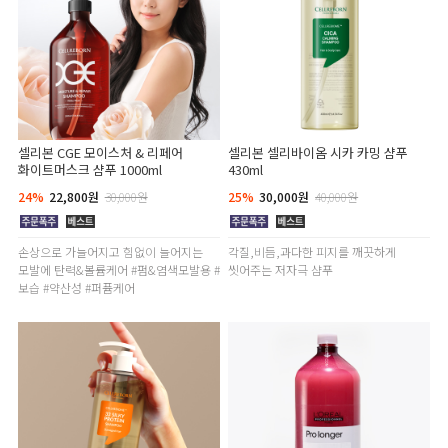
셀리본 CGE 모이스처 & 리페어
셀리본 셀리바이옴 시카 카밍 샴푸
화이트머스크 샴푸 1000ml
430ml
24%
22,800원
30,000원
25%
30,000원
40,000원
손상으로 가늘어지고 힘없이 늘어지는
각질,비듬,과다한 피지를 깨끗하게
모발에 탄력&볼륨케어 #펌&염색모발용 #
씻어주는 저자극 샴푸
보습 #약산성 #퍼퓸케어