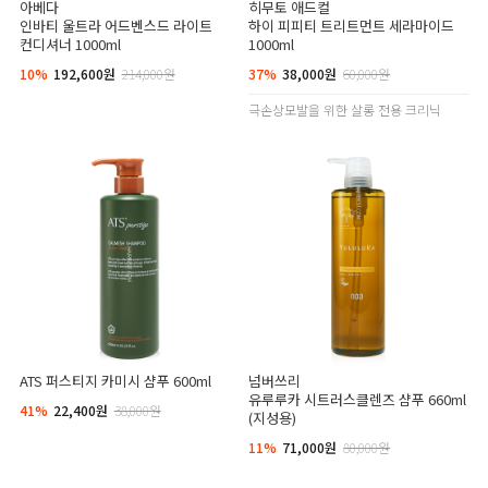
아베다
히무토 애드컬
인바티 울트라 어드벤스드 라이트
하이 피피티 트리트먼트 세라마이드
컨디셔너 1000ml
1000ml
10%
192,600원
214,000원
37%
38,000원
60,000원
극손상모발을 위한 살롱 전용 크리닉
ATS 퍼스티지 카미시 샴푸 600ml
넘버쓰리
유루루카 시트러스클렌즈 샴푸 660ml
41%
22,400원
38,000원
(지성용)
11%
71,000원
80,000원