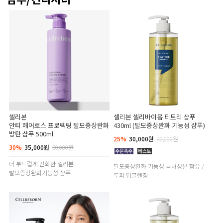
셀리본
셀리본 셀리바이옴 티트리 샴푸
안티 헤어로스 프로텍팅 탈모증상완화
430ml (탈모증상완화 기능성 샴푸)
방탄 샴푸 500ml
25%
30,000원
40,000원
30%
35,000원
50,000원
더 부드럽게 진화한 셀리본
탈모증상환화 기능성 특허성분 함유 /
탈모증상완화기능성 샴푸
두피 딥클렌징