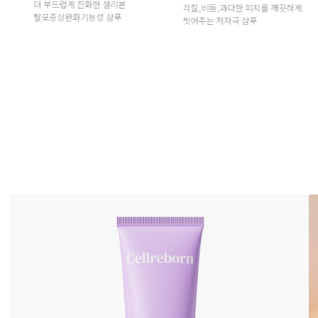
각질,비듬,과다한 피지를 깨끗하게
탈모증상환화 기능성 특허성분 함
씻어주는 저자극 샴푸
딥클렌징