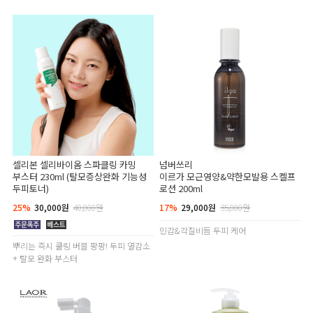
셀리본 셀리바이옴 스파클링 카밍
넘버쓰리
부스터 230ml (탈모증상완화 기능성
이르가 모근영양&약한모발용 스켈프
두피토너)
로션 200ml
25%
30,000원
40,000원
17%
29,000원
35,000원
민감&각질비듬 두피 케어
뿌리는 즉시 쿨링 버블 팡팡! 두피 열감소
+ 탈모 완화 부스터