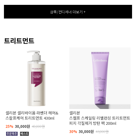
샴푸/컨디셔너 더보기 +
트리트먼트
셀리본 셀리바이옴 라벤더 헤어&
셀리본
스칼프케어 트리트먼트 430ml
스켈프 스케일링 리밸런싱 트리트먼트
피지 각질제거 방탄 팩 200ml
25%
30,000원
40,000원
30%
30,000원
43,000원