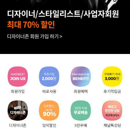
회원가입
바로사용
회원혜택
후기적립금
디자이너존
임박할인
5만무배
채널톡상담