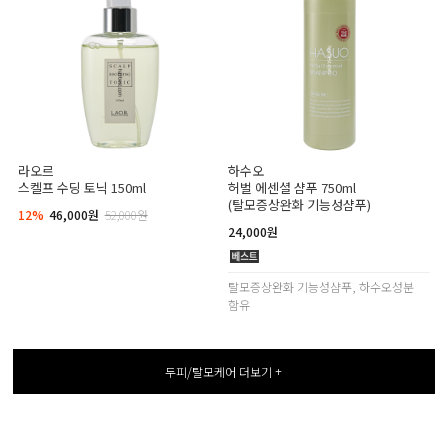
라오르
하수오
스켈프 수딩 토닉 150ml
허벌 에센셜 샴푸 750ml
(탈모증상완화 기능성샴푸)
12%
46,000원
52,000원
24,000원
탈모증상완화 기능성샴푸, 하수오성분
함유
두피/탈모케어 더보기 +