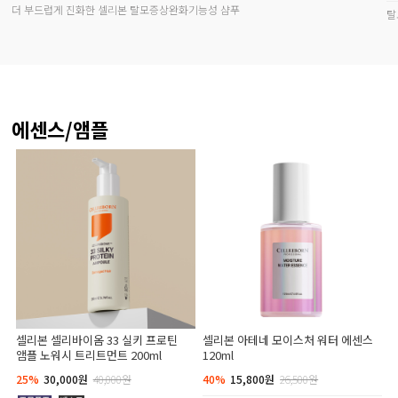
더 부드럽게 진화한 셀리본 탈모증상완화기능성 샴푸
탈
에센스/앰플
셀리본 셀리바이옴 33 실키 프로틴
셀리본 아테네 모이스처 워터 에센스
앰플 노워시 트리트먼트 200ml
120ml
25%
30,000원
40,000원
40%
15,800원
26,500원