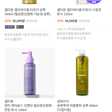
셀리본 셀리바이옴 티트리 샴푸
셀리본 셀리바이옴 티트리 스칼프
430ml (탈모증상완화 기능성 샴푸)
토닉 150ml
25%
30,000원
40,000원
25%
30,000원
40,000원
CGE-V1 특허성분함유!
탈모증상완화영양집중케어/
탈모증상환화 기능성 특허성분 함유 /
두피열감완화/두피진정
두피 딥클렌징
셀리본
넘버쓰리
안티 헤어로스 인핸싱 탈모증상완화
유루루카 허벌뱀부 샴푸 660ml
방탄 토닉 100ml
(각질비듬)