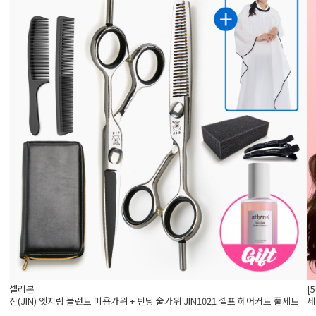
셀리본
[
진(JIN) 엣지링 블런트 미용가위 + 틴닝 숱가위 JIN1021 셀프 헤어커트 풀세트
세