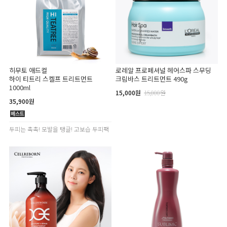
히무토 애드컬
로레알 프로페셔널 헤어스파 스무딩
하이 티트리 스켈프 트리트먼트
크림바스 트리트먼트 490g
1000ml
15,000원
15,000원
35,900원
두피는 촉촉! 모발을 탱글! 고보습 두피팩