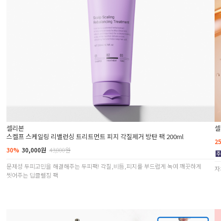
셀리본
셀
스켈프 스케일링 리밸런싱 트리트먼트 피지 각질제거 방탄 팩 200ml
2
30%
30,000원
43,000원
문제성 두피고민을 해결해주는 두피팩! 각질,비듬,피지를 부드럽게 녹여 깨끗하게
자
씻어주는 딥클렐징 팩