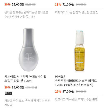
30%
35,000원
50,000원
11%
71,000원
80,000원
셀리본 탈모증상완화기능성 토닉으로
피지과다/비듬 진정과 깔끔한 클렌징
수딩&진정케어를 동시에!!
시세이도 서브리믹 아데노바이탈
넘버쓰리
스캘프 파워 샷 120ml
유루루카 알비타모이스트 리퀴드
120ml (두피보습/밸런스유지)
20%
85,000원
106,480원
26%
37,000원
50,000원
건조하고 자극받은 두피에 수분 충전
가늘고 약한 모발 속부터 채워지는 힘과
볼륨감