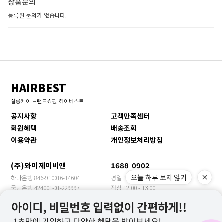
상품문의
등록된 문의가 없습니다.
HAIRBEST
살롱케어 브랜드쇼핑, 헤어베스트
공지사항
고객만족센터
회원혜택
배송조회
이용약관
개인정보처리방침
(주)와이제이비앤
1688-0902
오늘 하루 보지 않기
하나은행 846-910016-14604
평일 10:00 - 17:00
국민은행 424001-01-229997
점심 12:00 - 13:00
신한은행 140-009-705469
휴일 토/일/공휴일
농협은행 355-0018-3149-63
수출문의 YJBN MEET
우리은행 1005-901-399957