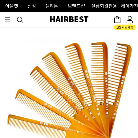
아울렛
신상
셀리본
브랜드샵
살롱회원전용
헤어가전
HAIRBEST