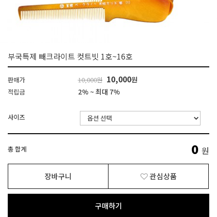
부국특제 빼크라이트 컷트빗 1호~16호
10,000
원
판매가
10,000원
2% ~ 최대 7%
적립금
사이즈
0
총 합계
원
장바구니
관심상품
구매하기