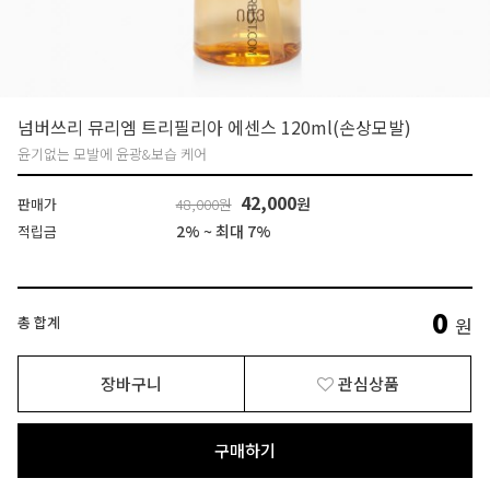
넘버쓰리 뮤리엠 트리필리아 에센스 120ml(손상모발)
윤기없는 모발에 윤광&보습 케어
42,000
원
판매가
48,000원
2% ~ 최대 7%
적립금
0
총 합계
원
장바구니
관심상품
구매하기