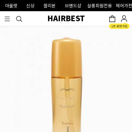
아울렛
신상
셀리본
브랜드샵
살롱회원전용
헤어가전
HAIRBEST