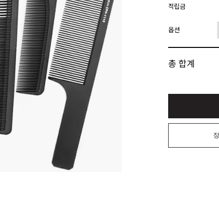
적립금
옵션
총 합계