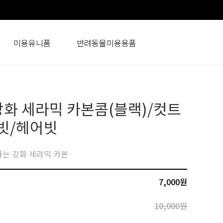
미용유니폼
반려동물미용용품
화 세라믹 카본콤(블랙)/컷트
빗/헤어빗
는 강화 세라믹 카본
7,000원
10,000원