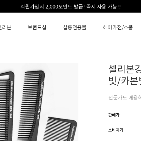
회원가입시 2,000포인트 발급! 즉시 사용 가능!!
셀리본
브랜드샵
살롱전용몰
헤어가전/소품
셀리본강
빗/카본
전문가도 애용하
판매가
소비자가