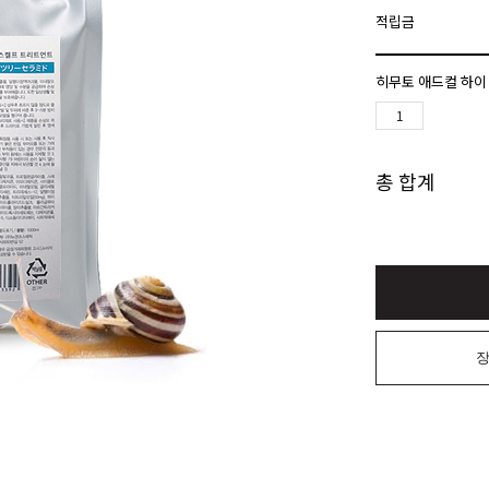
적립금
히무토 애드컬 하이 
총 합계