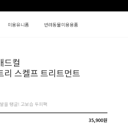
미용유니폼
반려동물미용용품
애드컬
트리 스켈프 트리트먼트
l
모발을 탱글! 고보습 두피팩
35,900
원