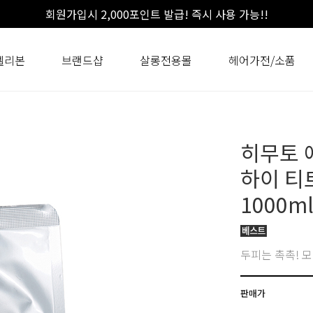
회원가입시 2,000포인트 발급! 즉시 사용 가능!!
셀리본
브랜드샵
살롱전용몰
헤어가전/소품
히무토 
하이 티
1000m
두피는 촉촉! 
판매가