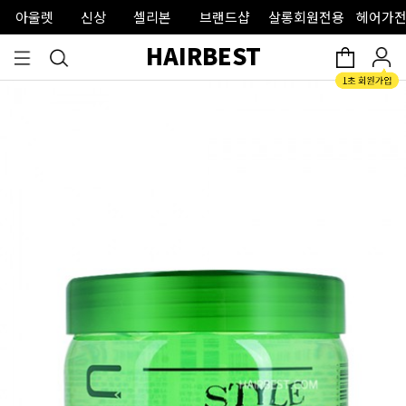
아울렛
신상
셀리본
브랜드샵
살롱회원전용
헤어가전
HAIRBEST