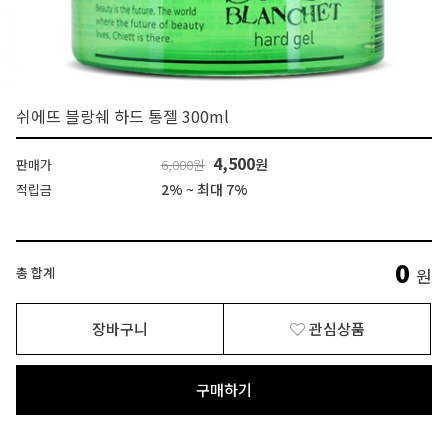
쉬에뜨 블랑쉐 하드 통젤 300ml
4,500
원
판매가
6,000원
2% ~ 최대 7%
적립금
0
총 합계
원
장바구니
관심상품
구매하기