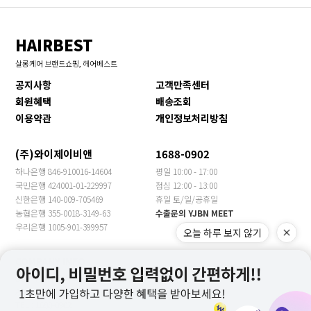
HAIRBEST
살롱케어 브랜드쇼핑, 헤어베스트
공지사항
고객만족센터
회원혜택
배송조회
이용약관
개인정보처리방침
(주)와이제이비앤
1688-0902
하나은행 846-910016-14604
평일 10:00 - 17:00
국민은행 424001-01-229997
점심 12:00 - 13:00
신한은행 140-009-705469
휴일 토/일/공휴일
농협은행 355-0018-3149-63
수출문의 YJBN MEET
우리은행 1005-901-399957
오늘 하루 보지 않기
COMPANY INFO
COMPANY : 주식회사 와이제이비앤 CEO : 장은주
ADDRESS : 경기도 광주시 봉골길81번길 13(문형동)
TEL : 1688-0902