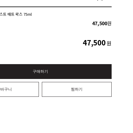
트 매트 왁스 75ml
47,500
원
47,500
원
구매하기
장바구니
찜하기