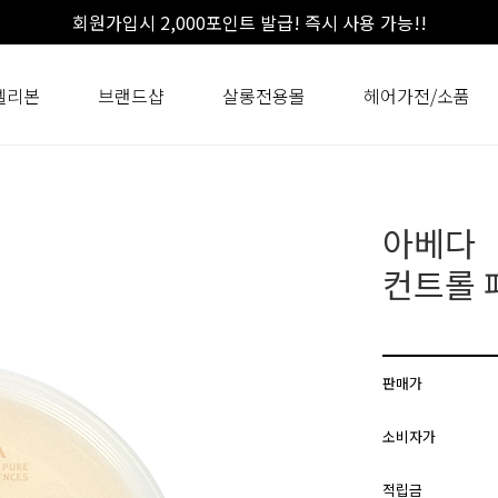
회원가입시 2,000포인트 발급! 즉시 사용 가능!!
셀리본
브랜드샵
살롱전용몰
헤어가전/소품
아베다
컨트롤 
판매가
소비자가
적립금