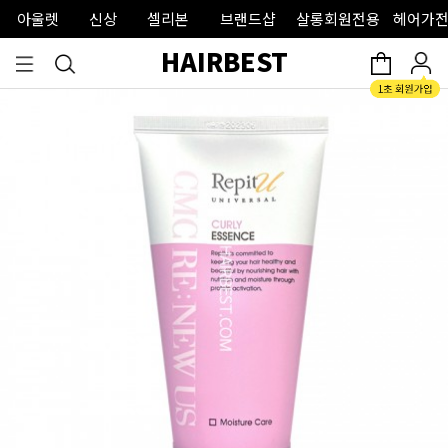
아울렛
신상
셀리본
브랜드샵
살롱회원전용
헤어가전
HAIRBEST