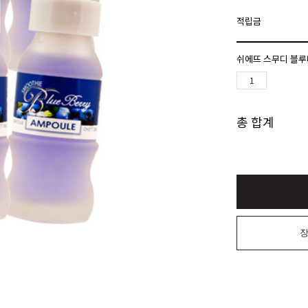
적립금
쉬에뜨 스무디 블루베
총 합계