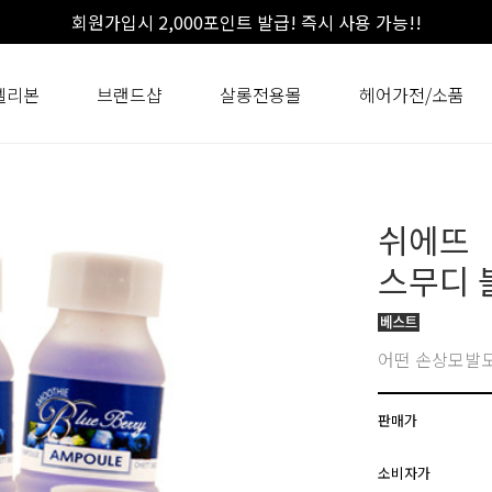
회원가입시 2,000포인트 발급! 즉시 사용 가능!!
셀리본
브랜드샵
살롱전용몰
헤어가전/소품
쉬에뜨
스무디 블
어떤 손상모발도
판매가
소비자가