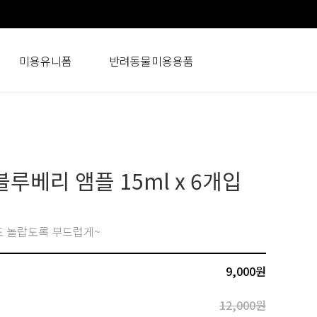
미용유니폼
반려동물미용용품
루베리 앰플 15ml x 6개입
 놀랍도록 부드럽게~
9,000
원
12,000원