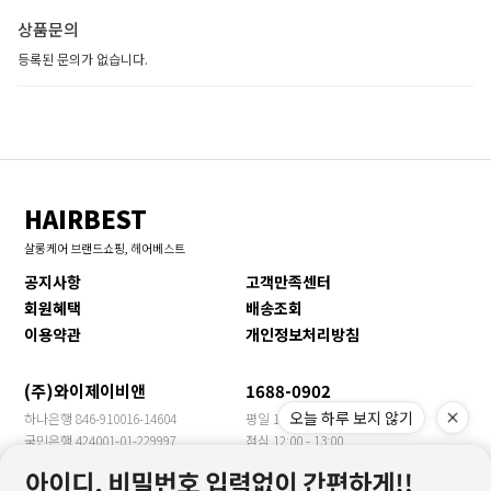
상품문의
등록된 문의가 없습니다.
HAIRBEST
살롱케어 브랜드쇼핑, 헤어베스트
공지사항
고객만족센터
회원혜택
배송조회
이용약관
개인정보처리방침
(주)와이제이비앤
1688-0902
오늘 하루 보지 않기
하나은행 846-910016-14604
평일 10:00 - 17:00
국민은행 424001-01-229997
점심 12:00 - 13:00
신한은행 140-009-705469
휴일 토/일/공휴일
농협은행 355-0018-3149-63
수출문의 YJBN MEET