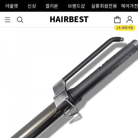
아울렛
신상
셀리본
브랜드샵
살롱회원전용
헤어가전
HAIRBEST