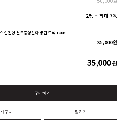
50,000원
2% ~ 최대 7%
 인핸싱 탈모증상완화 방탄 토닉 100ml
35,000
원
35,000
원
구매하기
장바구니
찜하기