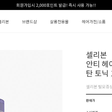
회원가입시 2,000포인트 발급! 즉시 사용 가능!!
셀리본
브랜드샵
살롱전용몰
헤어가전/소품
셀리본
안티 헤
탄 토닉 
셀리본 탈모증상
판매가