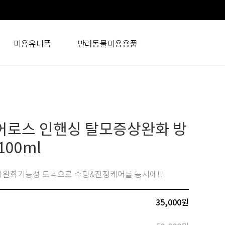
미용유니폼
반려동물미용용품
어로스 인핸싱 탈모증상완화 방
100ml
완화기능성 토닉으로 수딩&진정케어를 동시에!!
35,000
원