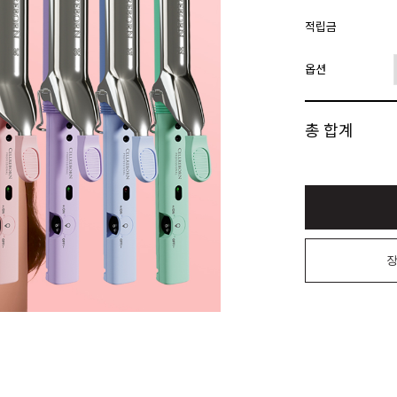
적립금
옵션
총 합계