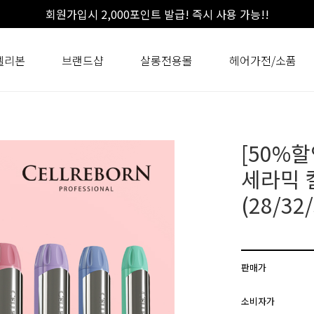
회원가입시 2,000포인트 발급! 즉시 사용 가능!!
셀리본
브랜드샵
살롱전용몰
헤어가전/소품
[50%
세라믹 
(28/32
판매가
소비자가