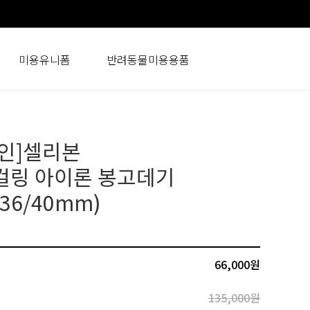
미용유니폼
반려동물미용용품
할인]셀리본
컬링 아이론 봉고데기
/36/40mm)
66,000원
135,000원