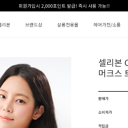
회원가입시 2,000포인트 발급! 즉시 사용 가능!!
셀리본
브랜드샵
살롱전용몰
헤어가전/소품
셀리본 
머크스 
판매가
소비자가
적립금