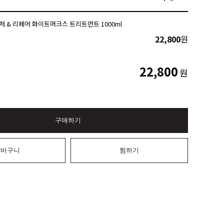
처 & 리페어 화이트머크스 트리트먼트 1000ml
22,800
원
22,800
원
구매하기
장바구니
찜하기