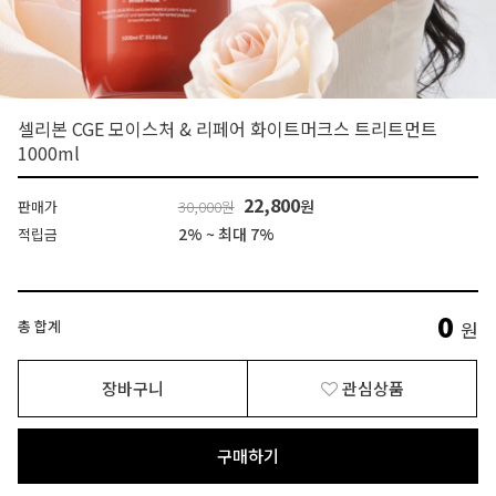
셀리본 CGE 모이스처 & 리페어 화이트머크스 트리트먼트
1000ml
22,800
원
판매가
30,000원
2% ~ 최대 7%
적립금
0
총 합계
원
장바구니
관심상품
구매하기