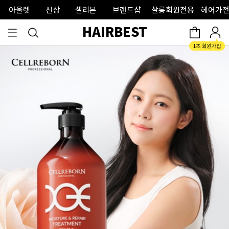
아울렛
신상
셀리본
브랜드샵
살롱회원전용
헤어가전
HAIRBEST