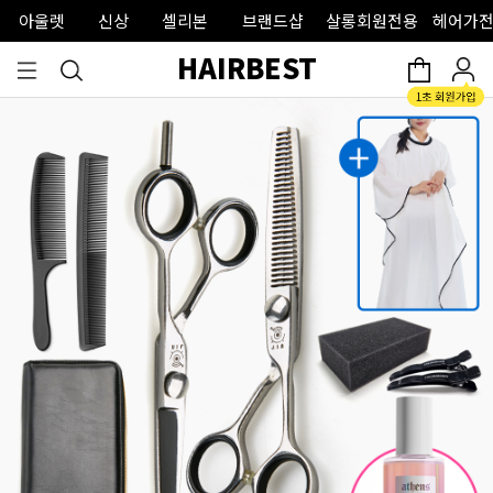
아울렛
신상
셀리본
브랜드샵
살롱회원전용
헤어가전
HAIRBEST