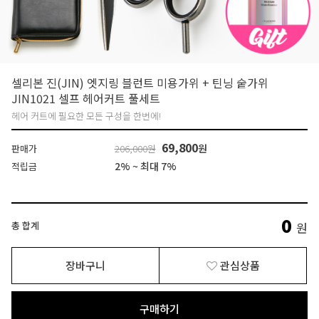
셀리본 진(JIN) 엣지링 블런트 미용가위 + 틴닝 숱가위
JIN1021 셀프 헤어커트 풀세트
헤어 커트에 필요한 모든 구성을 한번에!
69,800
원
판매가
206,000원
2% ~ 최대 7%
적립금
0
총 합계
원
장바구니
관심상품
구매하기