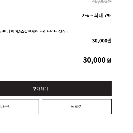
40,000원
2% ~ 최대 7%
라벤더 헤어&스칼프케어 트리트먼트 430ml
30,000
원
30,000
원
구매하기
장바구니
찜하기