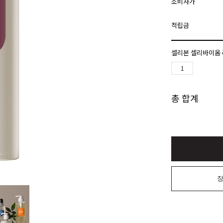
소비자가
적립금
셀리본 셀리바이옴 
총 합계