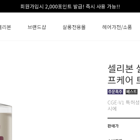
회원가입시 2,000포인트 발급! 즉시 사용 가능!!
셀리본
브랜드샵
살롱전용몰
헤어가전/소품
셀리본 
프케어 
CGE-V1 특
시에
판매가