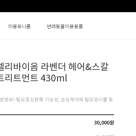
미용유니폼
반려동물미용용품
셀리바이옴 라벤더 헤어&스칼
트리트먼트 430ml
허성분함유! 탈모증상완화 기능성, 손상케어와 탈모관리를 동
30,000
원