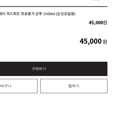
세리 엑스퍼트 프로롱거 샴푸 1500ml (손상모발용)
45,000
원
45,000
원
구매하기
장바구니
찜하기