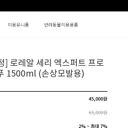
미용유니폼
반려동물미용용품
정] 로레알 세리 엑스퍼트 프로
 1500ml (손상모발용)
45,000
원
65,000원
2% ~ 최대 7%