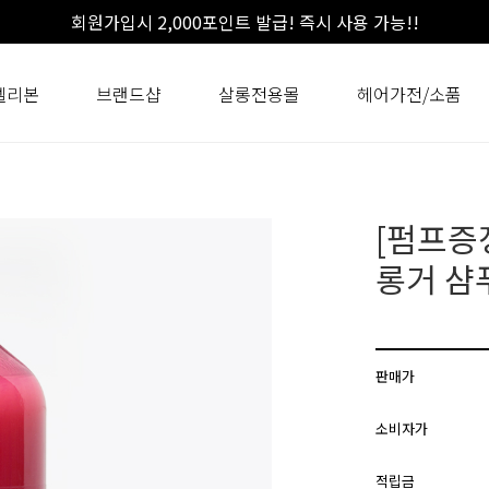
회원가입시 2,000포인트 발급! 즉시 사용 가능!!
셀리본
브랜드샵
살롱전용몰
헤어가전/소품
[펌프증
롱거 샴푸
판매가
소비자가
적립금