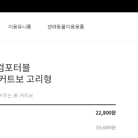
미용유니폼
반려동물미용용품
컴포터블
 커트보 고리형
어주는 롱-커트보
22,800
원
33,000원