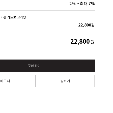
2% ~ 최대 7%
크 롱 커트보 고리형
22,800
원
22,800
원
구매하기
장바구니
찜하기