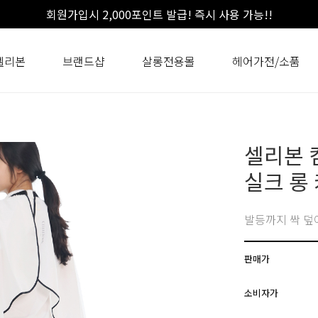
회원가입시 2,000포인트 발급! 즉시 사용 가능!!
셀리본
브랜드샵
살롱전용몰
헤어가전/소품
셀리본 
실크 롱
발등까지 싹 덮
판매가
소비자가