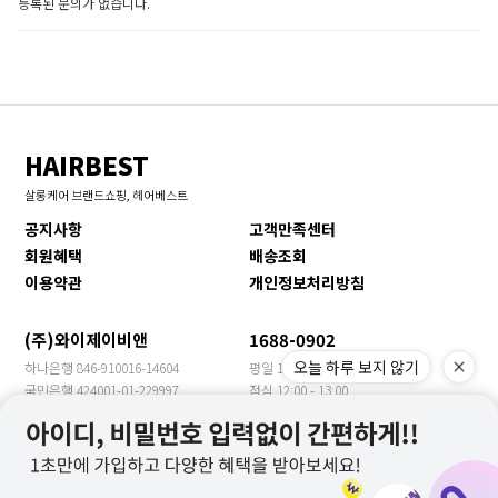
등록된 문의가 없습니다.
HAIRBEST
살롱케어 브랜드쇼핑, 헤어베스트
공지사항
고객만족센터
회원혜택
배송조회
이용약관
개인정보처리방침
(주)와이제이비앤
1688-0902
오늘 하루 보지 않기
하나은행 846-910016-14604
평일 10:00 - 17:00
국민은행 424001-01-229997
점심 12:00 - 13:00
신한은행 140-009-705469
휴일 토/일/공휴일
농협은행 355-0018-3149-63
수출문의 YJBN MEET
우리은행 1005-901-399957