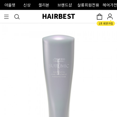
아울렛
신상
셀리본
브랜드샵
살롱회원전용
헤어가전
HAIRBEST