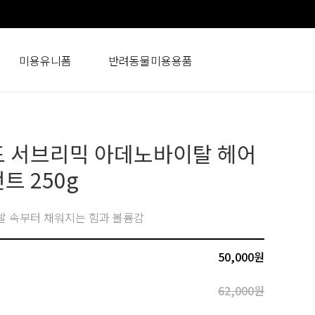
미용유니폼
반려동물미용용품
 서브리믹 아데노바이탈 헤어
트 250g
발 속부터 채워지는 힘과 볼륨감
50,000
원
62,000원