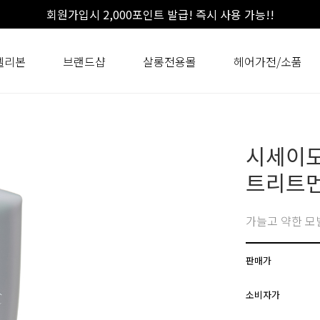
회원가입시 2,000포인트 발급! 즉시 사용 가능!!
셀리본
브랜드샵
살롱전용몰
헤어가전/소품
시세이도
트리트먼
가늘고 약한 모
판매가
소비자가