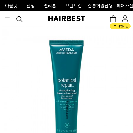
아울렛
신상
셀리본
브랜드샵
살롱회원전용
헤어가전
HAIRBEST