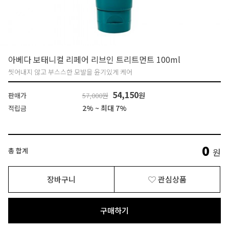
아베다 보태니컬 리페어 리브인 트리트먼트 100ml
씻어내지 않고 부스스한 모발을 윤기있게 케어
54,150
원
판매가
57,000원
2% ~ 최대 7%
적립금
0
총 합계
원
장바구니
관심상품
구매하기