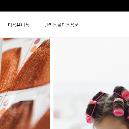
미용유니폼
반려동물미용용품