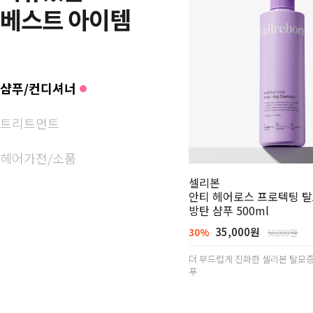
베스트 아이템
샴푸/컨디셔너
트리트먼트
헤어가전/소품
셀리본
안티 헤어로스 프로텍팅 
방탄 샴푸 500ml
35,000원
30%
50,000원
더 부드럽게 진화한 셀리본 탈모
푸