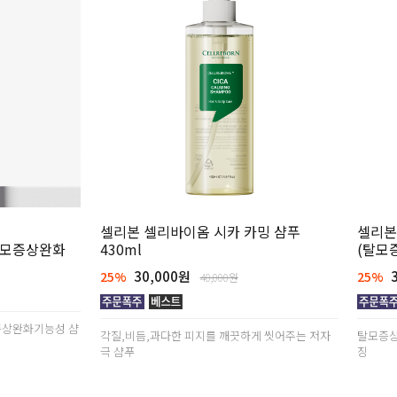
셀리본 셀리바이옴 시카 카밍 샴푸
셀리본
탈모증상완화
430ml
(탈모
30,000원
3
25%
25%
40,000원
증상완화기능성 샴
각질,비듬,과다한 피지를 깨끗하게 씻어주는 저자
탈모증상
극 샴푸
징