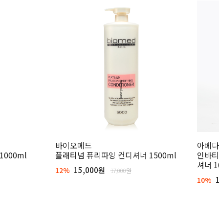
바이오메드
아베다
000ml
플래티넘 퓨리파잉 컨디셔너 1500ml
인바티
셔너 1
15,000원
12%
17,000원
1
10%