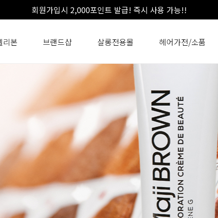
회원가입시 2,000포인트 발급! 즉시 사용 가능!!
셀리본
브랜드샵
살롱전용몰
헤어가전/소품