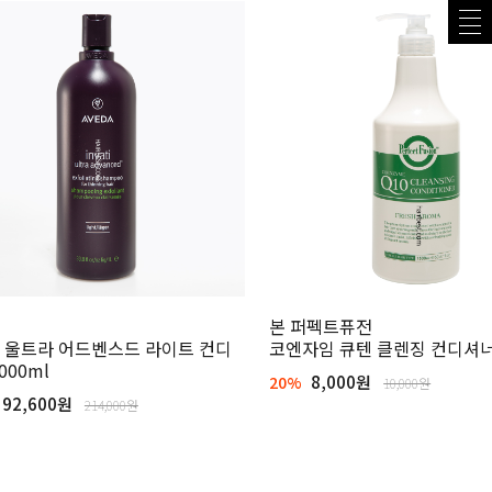
본 퍼펙트퓨전
 울트라 어드벤스드 라이트 컨디
코엔자임 큐텐 클렌징 컨디셔너 
000ml
8,000원
20%
10,000원
92,600원
214,000원