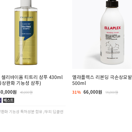
 셀리바이옴 티트리 샴푸 430ml
엘라플렉스 리본딩 극손상모발용
증상완화 기능성 샴푸)
500ml
0,000원
66,000원
31%
40,000원
95,000원
환화 기능성 특허성분 함유 /두피 딥클렌