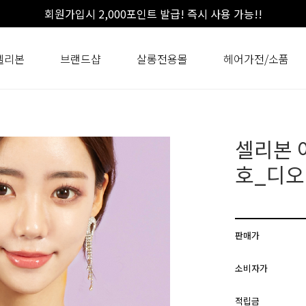
회원가입시 2,000포인트 발급! 즉시 사용 가능!!
셀리본
브랜드샵
살롱전용몰
헤어가전/소품
셀리본 
호_디
판매가
소비자가
적립금