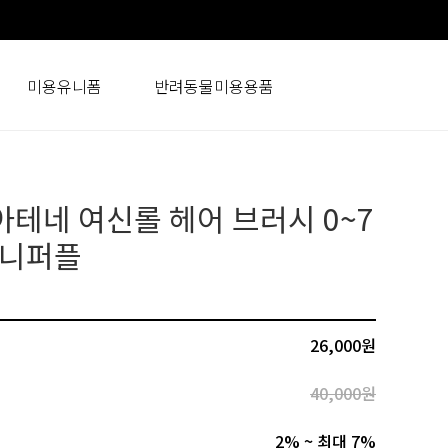
미용유니폼
반려동물미용용품
아테네 여신롤 헤어 브러시 0~7
오니퍼플
26,000원
40,000원
2% ~ 최대 7%