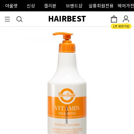
아울렛
신상
셀리본
브랜드샵
살롱회원전용
헤어가전
HAIRBEST