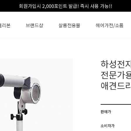
회원가입시 2,000포인트 발급! 즉시 사용 가능!!
셀리본
브랜드샵
살롱전용몰
헤어가전/소품
하성전
전문가용
애견드
판매가
소비자가