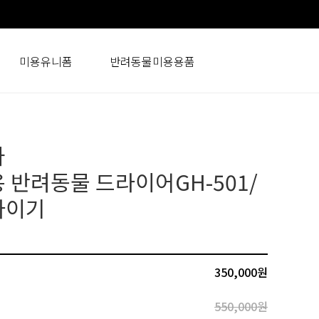
미용유니폼
반려동물미용용품
자
 반려동물 드라이어GH-501/
라이기
350,000
원
550,000원