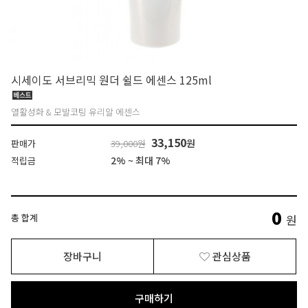
시세이도 서브리믹 원더 쉴드 에센스 125ml
열활성화 & 모발코팅 유리알 에센스
33,150
원
판매가
39,000원
2% ~ 최대 7%
적립금
0
총 합계
원
장바구니
관심상품
구매하기