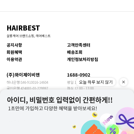
HAIRBEST
살롱케어 브랜드쇼핑, 헤어베스트
공지사항
고객만족센터
회원혜택
배송조회
이용약관
개인정보처리방침
(주)와이제이비앤
1688-0902
오늘 하루 보지 않기
하나은행 846-910016-14604
평일 10:00 - 17:00
국민은행 424001-01-229997
점심 12:00 - 13:00
신한은행 140-009-705469
휴일 토/일/공휴일
농협은행 355-0018-3149-63
수출문의 YJBN MEET
우리은행 1005-901-399957
COMPANY INFO
COMPANY : 주식회사 와이제이비앤 CEO : 장은주
ADDRESS : 경기도 광주시 봉골길81번길 13(문형동)