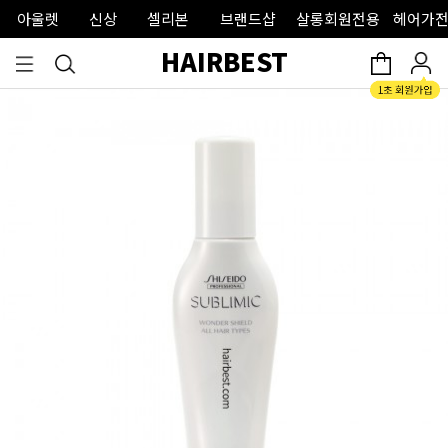
아울렛
신상
셀리본
브랜드샵
살롱회원전용
헤어가전
HAIRBEST